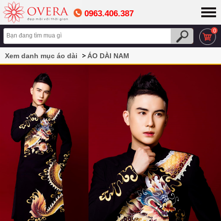
0963.406.387
0
Xem danh mục áo dài
ÁO DÀI NAM
Áo dài cách tân nam hoạ tiết rồng mới nhất