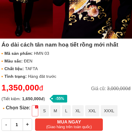
Áo dài cách tân nam hoạ tiết rồng mới nhất
Mã sản phẩm:
HMN 03
Màu sắc:
ĐEN
Chất liệu:
TAFTA
Tình trạng:
Hàng đăt trước
1,350,000
đ
Giá cũ:
3,000,000đ
(Tiết kiệm:
1,650,000đ
)
-55%
Chọn Size:
S
M
L
XL
XXL
XXXL
MUA NGAY
-
+
(Giao hàng trên toàn quốc)