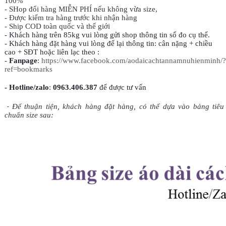
100%
- SHop đổi hàng MIỄN PHÍ nếu không vừa size,
- Được kiểm tra hàng trước khi nhận hàng
- Ship COD toàn quốc và thế giới
- Khách hàng trên 85kg vui lòng gửi shop thông tin số đo cụ thể.
- Khách hàng đặt hàng vui lòng để lại thông tin: cân nặng + chiều
cao + SĐT hoặc liên lạc theo :
-
Fanpage
:
https://www.facebook.com/aodaicachtannamnuhienminh/?
ref=bookmarks
- Hotline/zalo
:
0963.406.387
để được tư vấn
-
Để thuận tiện, khách hàng đặt hàng, có thể dựa vào bảng tiêu
chuẩn size sau: