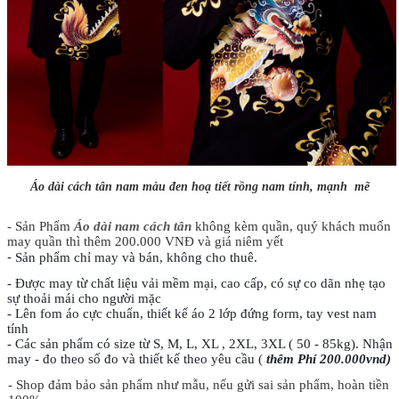
Áo dài cách tân nam màu đen hoạ tiết rồng nam tính, mạnh mẽ
- Sản Phẩm
Áo dài nam cách tân
không kèm quần, quý khách muốn
may quần thì thêm 200.000 VNĐ và giá niêm yết
-
Sản phẩm chỉ may và bán, không cho thuê.
- Được may từ chất liệu vải mềm mại, cao cấp, có sự co dãn nhẹ tạo
sự thoải mái cho người mặc
- Lên fom áo cực chuẩn, thiết kế áo 2 lớp đứng form, tay vest nam
tính
- Các sản phẩm có size từ S, M, L, XL , 2XL, 3XL ( 50 - 85kg). Nhận
may - đo theo số đo và thiết kế theo yêu cầu (
thêm Phí 200.000vnd)
- Shop đảm bảo sản phẩm như mẫu, nếu gửi sai sản phẩm, hoàn tiền