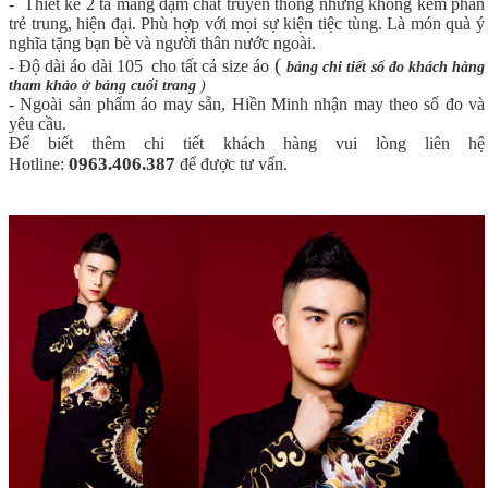
- Thiết kế 2 tà mang đậm chất truyền thống nhưng không kém phần
trẻ trung, hiện đại. Phù hợp với mọi sự kiện tiệc tùng. Là món quà ý
nghĩa tặng bạn bè và người thân nước ngoài.
(
- Độ dài áo dài 105 cho tất cả size áo
bảng chi tiết số đo khách hàng
tham khảo ở bảng cuối trang
)
- Ngoài sản phẩm áo may sẵn, Hiền Minh nhận may theo số đo và
yêu cầu.
Để biết thêm chi tiết khách hàng vui lòng liên hệ
0963.406.387
Hotline:
để được tư vấn.