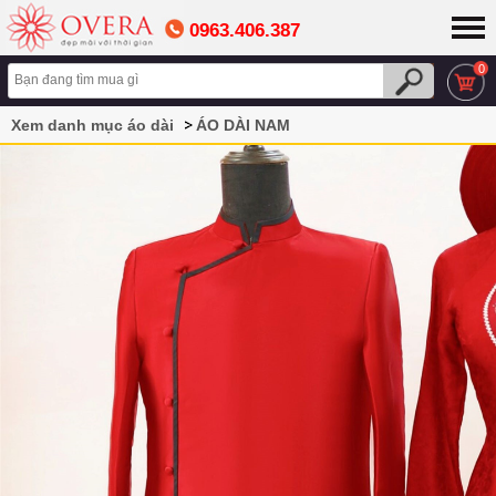
0963.406.387
0
Xem danh mục áo dài
ÁO DÀI NAM
Áo dài cách tân nam màu đỏ viền nổi bật