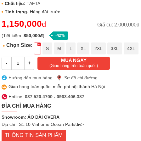
Chất liệu:
TAFTA
Tình trạng:
Hàng đăt trước
1,150,000
đ
Giá cũ:
2,000,000đ
(Tiết kiệm:
850,000đ
)
-42%
Chọn Size:
S
M
L
XL
2XL
3XL
4XL
MUA NGAY
-
+
(Giao hàng trên toàn quốc)
Hướng dẫn mua hàng
Sơ đồ chỉ đường
Giao hàng toàn quốc, miễn phí nội thành Hà Nội
Hotline:
037.520.4700
-
0963.406.387
ĐỈA CHỈ MUA HÀNG
Showroom: ÁO DÀI OVERA
Địa chỉ : S1.10 Vinhome Ocean Park/div>
THÔNG TIN SẢN PHẨM