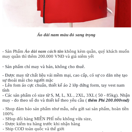
Áo dài nam màu đỏ sang trọng
- Sản Phẩm
Áo dài nam cách tân
không kèm quần, quý khách muốn
may quần thì thêm 200.000 VNĐ và giá niêm yết
-
Sản phẩm chỉ may và bán, không cho thuê.
- Được may từ chất liệu vải mềm mại, cao cấp, có sự co dãn nhẹ tạo
sự thoải mái cho người mặc
- Lên fom áo cực chuẩn, thiết kế áo 2 lớp đứng form, tay vest nam
tính
- Các sản phẩm có size từ S, M, L, XL , 2XL, 3XL ( 50 - 85kg). Nhận
may - đo theo số đo và thiết kế theo yêu cầu (
thêm Phí 200.000vnd)
- Shop đảm bảo sản phẩm như mẫu, nếu gửi sai sản phẩm, hoàn tiền
100%
- SHop đổi hàng MIỄN PHÍ nếu không vừa size,
- Được kiểm tra hàng trước khi nhận hàng
- Ship COD toàn quốc và thế giới