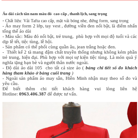
Áo dài cách tân nam màu đỏ cao cấp , thanh lịch, sang trọng
-
Chất liệu: Vải Tafta cao cấp, mặt vải bóng nhẹ, đứng form, sang trọng
- Áo may form 2 lớp, tay vest , đường viền đen nổi bật, là điểm nhấn
tổng thể áo dài
- Màu sắc: Màu đỏ nổi bật, trẻ trung, phù hợp với mọi độ tuổi và các
dịp lễ tết, tiệc tùng, lễ hội.
- Sản phẩm có thế phối cùng quần âu, jean trắng hoặc đen.
- Thiết kế 2 tà mang đậm chất truyền thống nhưng không kém phần
trẻ trung, hiện đại. Phù hợp với mọi sự kiện tiệc tùng. Là món quà ý
nghĩa tặng bạn bè và người thân nước ngoài.
- Độ dài áo dài 105 cho tất cả size áo
(
bảng chi tiết số đo khách
hàng tham khảo ở bảng cuối trang
)
- Ngoài sản phẩm áo may sẵn, Hiền Minh nhận may theo số đo và
yêu cầu.
Để biết thêm chi tiết khách hàng vui lòng liên hệ
Hotline:
0963.406.387
để được tư vấn.