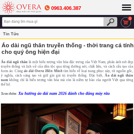
0963.406.387
0
Tin Tức
Áo dài ngũ thân truyền thống - thời trang cá tính
cho quý ông hiện đại
Áo dài ngũ thân
là một biểu tượng văn hóa đặc trưng của Việt Nam, phản ánh nét đẹp
truyền thống và lịch sử của dân tộc qua từng đường nét, chất liệu, và cách cấu tạo của
form áo. Cùng
áo dài Overa Hiền Minh
tìm hiểu về loại trang phục này, từ nguồn gốc,
ý nghĩa, cách sáng tạo và giữ gìn giá trị truyền thống. Đặc biệt,
Áo dài ngũ thân
nam
không chỉ là biểu tượng văn hóa mà còn là niềm tự hào của người Việt qua từng
thế hệ.
Xu hướng áo dài nam 2026 dành cho đấng mày râu
Xem thêm
: