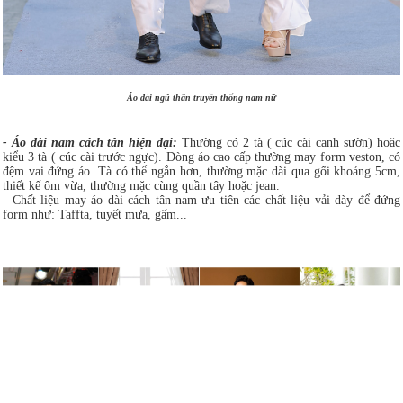
Áo dài ngũ thân truyền thống nam nữ
- Áo dài nam cách tân hiện đại:
Thường có 2 tà ( cúc cài cạnh sườn) hoặc
kiểu 3 tà ( cúc cài trước ngực). Dòng áo cao cấp thường may form veston, có
đệm vai đứng áo. Tà có thể ngắn hơn, thường mặc dài qua gối khoảng 5cm,
thiết kế ôm vừa, thường mặc cùng quần tây hoặc jean.
Chất liệu may áo dài cách tân nam ưu tiên các chất liệu vải dày để đứng
form như: Taffta, tuyết mưa, gấm...