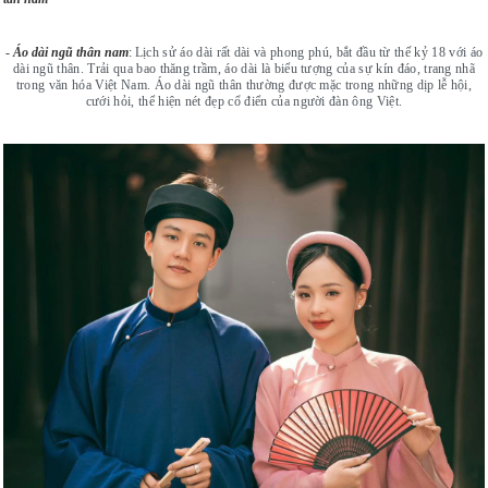
-
Áo dài ngũ thân nam
:
Lịch sử áo dài rất dài và phong phú, bắt đầu từ thế kỷ 18 với áo
dài ngũ thân. Trải qua bao thăng trầm, áo dài là biểu tượng của sự kín đáo, trang nhã
trong văn hóa Việt Nam. Áo dài ngũ thân thường được mặc trong những dịp lễ hội,
cưới hỏi, thể hiện nét đẹp cổ điển của người đàn ông Việt.