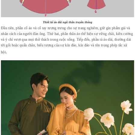
Thiết kế áo dài ngũ thân truyền thống
Đầu tiên, phần cổ áo và cổ tay tượng trưng cho sự trang nghiêm, giữ gìn phẩm giá và
nhân cách của người đàn ông. Thứ hai, phần thân áo thể hiện sự vững chãi, kiên cường
và ý chí vượt qua mọi thử thách trong cuộc sống. Tiếp đến, phần tà áo dài, thường dài
tới gối hoặc quấn chân, biểu tượng của sự kín đáo, kín đáo và tôn trọng phép tắc xã
.
hội