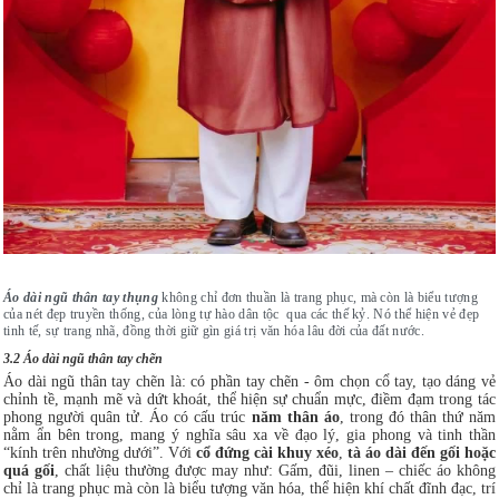
Áo dài ngũ thân tay thụng
không chỉ đơn thuần là trang phục, mà còn là biểu tượng
của nét đẹp truyền thống, của lòng tự hào dân tộc qua các thế kỷ. Nó thể hiện vẻ đẹp
tinh tế, sự trang nhã, đồng thời giữ gìn giá trị văn hóa lâu đời của đất nước.
3.2 Áo dài ngũ thân tay chẽn
Áo dài ngũ thân tay chẽn là: có phần tay chẽn - ôm chọn cổ tay, tạo dáng vẻ
chỉnh tề, mạnh mẽ và dứt khoát, thể hiện sự chuẩn mực, điềm đạm trong tác
phong người quân tử. Áo có cấu trúc
năm thân áo
, trong đó thân thứ năm
nằm ẩn bên trong, mang ý nghĩa sâu xa về đạo lý, gia phong và tinh thần
“kính trên nhường dưới”. Với
cổ đứng cài khuy xéo
,
tà áo dài đến gối hoặc
quá gối
, chất liệu thường được may như: Gấm, đũi, linen – chiếc áo không
chỉ là trang phục mà còn là biểu tượng văn hóa, thể hiện khí chất đĩnh đạc, trí