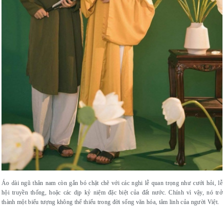
Áo dài ngũ thân nam còn gắn bó chặt chẽ với các nghi lễ quan trọng như cưới hỏi, lễ
hội truyền thống, hoặc các dịp kỷ niệm đặc biệt của đất nước. Chính vì vậy, nó trở
thành một biểu tượng không thể thiếu trong đời sống văn hóa, tâm linh của người Việt.