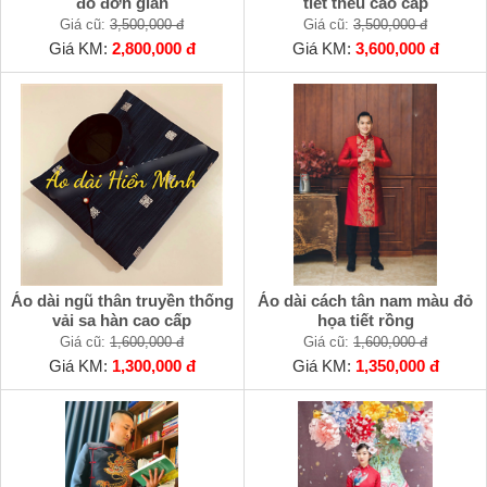
đỏ đơn giản
tiết thêu cao cấp
Giá cũ:
3,500,000 đ
Giá cũ:
3,500,000 đ
Giá KM:
2,800,000 đ
Giá KM:
3,600,000 đ
Áo dài ngũ thân truyền thống
Áo dài cách tân nam màu đỏ
vải sa hàn cao cấp
họa tiết rồng
Giá cũ:
1,600,000 đ
Giá cũ:
1,600,000 đ
Giá KM:
1,300,000 đ
Giá KM:
1,350,000 đ