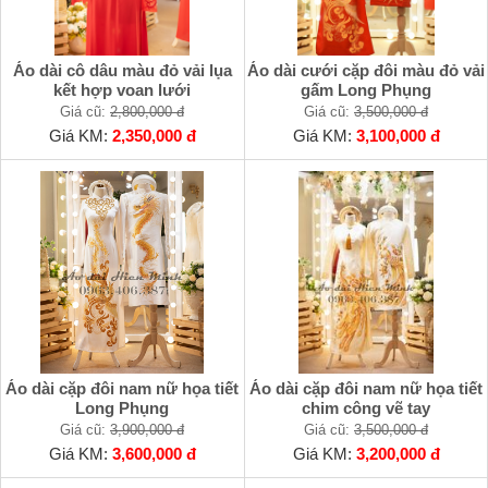
Áo dài cô dâu màu đỏ vải lụa
Áo dài cưới cặp đôi màu đỏ vải
kết hợp voan lưới
gấm Long Phụng
Giá cũ:
2,800,000 đ
Giá cũ:
3,500,000 đ
Giá KM:
2,350,000 đ
Giá KM:
3,100,000 đ
Áo dài cặp đôi nam nữ họa tiết
Áo dài cặp đôi nam nữ họa tiết
Long Phụng
chim công vẽ tay
Giá cũ:
3,900,000 đ
Giá cũ:
3,500,000 đ
Giá KM:
3,600,000 đ
Giá KM:
3,200,000 đ