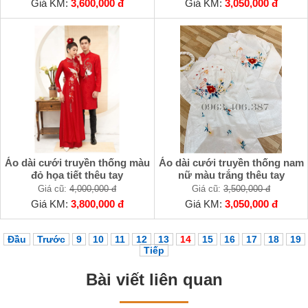
Giá KM:
3,600,000 đ
Giá KM:
3,050,000 đ
Áo dài cưới truyền thống màu
Áo dài cưới truyền thống nam
đỏ họa tiết thêu tay
nữ màu trắng thêu tay
Giá cũ:
4,000,000 đ
Giá cũ:
3,500,000 đ
Giá KM:
3,800,000 đ
Giá KM:
3,050,000 đ
Đầu
Trước
9
10
11
12
13
14
15
16
17
18
19
Tiếp
Bài viết liên quan