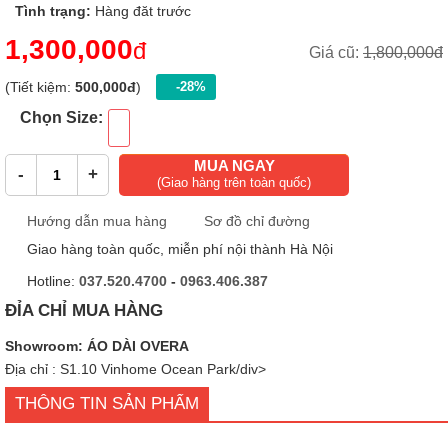
Tình trạng:
Hàng đăt trước
1,300,000
đ
Giá cũ:
1,800,000đ
(Tiết kiệm:
500,000đ
)
-28%
Chọn Size:
MUA NGAY
-
+
(Giao hàng trên toàn quốc)
Hướng dẫn mua hàng
Sơ đồ chỉ đường
Giao hàng toàn quốc, miễn phí nội thành Hà Nội
Hotline:
037.520.4700
-
0963.406.387
ĐỈA CHỈ MUA HÀNG
Showroom: ÁO DÀI OVERA
Địa chỉ : S1.10 Vinhome Ocean Park/div>
THÔNG TIN SẢN PHẨM