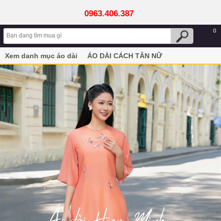
0963.406.387
0
Xem danh mục áo dài
ÁO DÀI CÁCH TÂN NỮ
Áo dài cách tân nữ dáng suông họa tiết hoa thêu