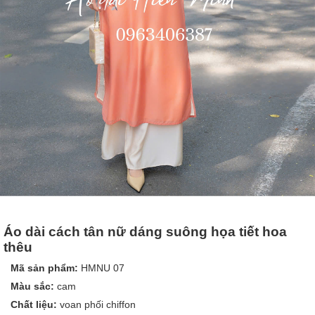
Áo dài cách tân nữ dáng suông họa tiết hoa
thêu
Mã sản phẩm:
HMNU 07
Màu sắc:
cam
Chất liệu:
voan phối chiffon