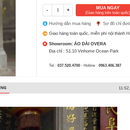
MUA NGAY
-
+
(Giao hàng trên toàn quốc)
Hướng dẫn mua hàng
Sơ đồ chỉ đư
Giao hàng toàn quốc, miễn phí nội thành H
Showroom: ÁO DÀI OVERA
Địa chỉ : S1.10 Vinhome Ocean Park
Tel :
037.520.4700
- Hotline :
0963.406.387
ÀNG
11:52