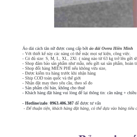
Áo dài cách tân nữ được cung cấp bởi
áo dài Overa Hiền Minh
- Với thiết kế này các nàng có thể mặc mọi sự kiện, công việc.
- Có đủ size: S, M, L, XL, 2Xl. ( nàng nào từ 63 kg trở lên gửi sh
- Shop đảm bảo sản phẩm như mẫu, nếu gửi sai sản phẩm, hoàn 
- Shop đổi hàng MIỄN PHÍ nếu không vừa size,
- Được kiểm tra hàng trước khi nhận hàng
- Ship COD toàn quốc và thế giới
- Nhận đặt may theo yêu cầu, theo số đo
- Sản phẩm chỉ bán, không cho thuê
- Khách hàng đặt hàng vui lòng để lại thông tin: cân nặng + chiều
- Hotline/zalo
:
0963.406.387
để được tư vấn
- Để thuận tiện, khách hàng đặt hàng, có thể dựa vào bảng tiêu c