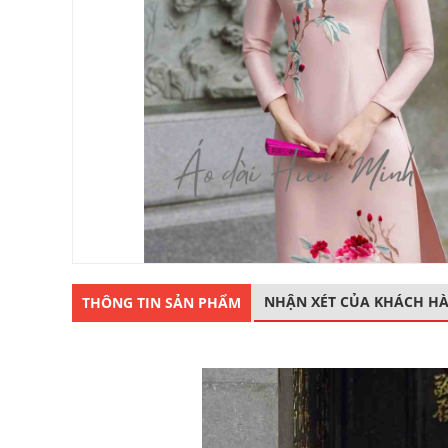
NHẬN XÉT CỦA KHÁCH H
THÔNG TIN SẢN PHẨM