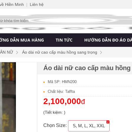
 về Hiền Minh
|
Liên hệ
ỚNG DẪN MUA HÀNG
TIN TỨC
HƯỚNG DẪN ĐO ÁO DÀ
TÂN NỮ
Áo dài nữ cao cấp màu hồng sang trọng
Áo dài nữ cao cấp màu hồng
Mã SP: HMN200
Chất liệu: Taffta
2,100,000
đ
(Tiết kiệm: )
Chọn Size:
S, M, L, XL, XXL