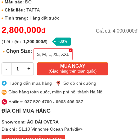
Màu sắc:
ĐỎ
Chất liệu:
TAFTA
Tình trạng:
Hàng đăt trước
2,800,000
đ
Giá cũ:
4,000,000đ
(Tiết kiệm:
1,200,000đ
)
-30%
Chọn Size:
S, M, L, XL, XXL
MUA NGAY
-
+
(Giao hàng trên toàn quốc)
Hướng dẫn mua hàng
Sơ đồ chỉ đường
Giao hàng toàn quốc, miễn phí nội thành Hà Nội
Hotline:
037.520.4700
-
0963.406.387
ĐỈA CHỈ MUA HÀNG
Showroom: ÁO DÀI OVERA
Địa chỉ : S1.10 Vinhome Ocean Park/div>