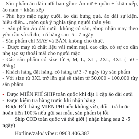
- Sản phẩm áo dài cưới bao gồm: Áo nữ + quần + khăn xếp,
áo nam + khăn xếp
- Phù hợp mặc ngày cưới, áo dài bưng quả, áo dài sự kiện,
biểu diễn..., món quà ý nghia tặng người thân yêu
- Sản phẩm Áo dài cưới không có sẵn, Shop nhận may theo
yêu cầu và số đo, có hàng sau 5 - 7 ngày.
- Sản phẩm chỉ MAY và BÁN, không cho thuê.
- Được may từ chất liệu vải mềm mại, cao cấp, có sự co dãn
nhẹ tạo sự thoải mái cho người mặc
- Các sản phẩm có size từ S, M, L, XL , 2XL, 3XL ( 50 -
85kg).
- Khách hàng đặt hàng, có hàng từ 3 -7 ngày tùy sản phẩm
- Với size từ 3XL trở lên giá sẽ thêm từ 50.000 - 100.000 tùy
sản phẩm
-
Được MIỄN PHÍ SHIP toàn quốc khi đặt 1 cặp áo dài cưới
- Được kiểm tra hàng trước khi nhận hàng
- Được ĐỔI hàng MIỄN PHÍ nếu không vừa, đổi - trả hoặc
hoàn tiền 100% nếu gửi sai mẫu, sản phẩm bị lỗi
Ship COD toàn quốc và thế giới ( nhận hàng sau 2 -5
🚚
🚚
ngày)
Hotline/zalo/ viber: 0963.406.387
📞
📞