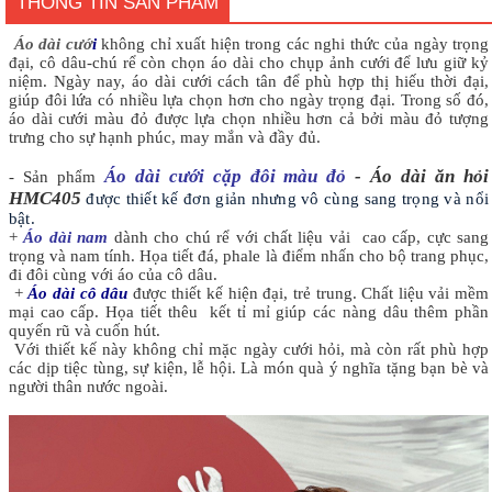
THÔNG TIN SẢN PHẨM
Áo dài cướ
i
không chỉ xuất hiện trong các nghi thức của ngày trọng
đại, cô dâu-chú rể còn chọn áo dài cho chụp ảnh cưới để lưu giữ kỷ
niệm. Ngày nay, áo dài cưới cách tân để phù hợp thị hiếu thời đại,
giúp đôi lứa có nhiều lựa chọn hơn cho ngày trọng đại. Trong số đó,
áo dài cưới màu đỏ được lựa chọn nhiều hơn cả bởi màu đỏ tượng
trưng cho sự hạnh phúc, may mắn và đầy đủ.
Áo dài cưới cặp đôi màu đỏ
- Áo dài ăn hỏi
- Sản phẩm
HMC405
được thiết kế đơn giản nhưng vô cùng sang trọng và nổi
bật.
+
Áo dài nam
dành cho chú rể với chất liệu vải cao cấp, cực sang
trọng và nam tính. Họa tiết đá, phale là điểm nhấn cho bộ trang phục,
đi đôi cùng với áo của cô dâu.
+
Áo dài cô dâu
được thiết kế hiện đại, trẻ trung. Chất liệu vải mềm
mại cao cấp. Họa tiết thêu kết tỉ mỉ giúp các nàng dâu thêm phần
quyến rũ và cuốn hút.
Với thiết kế này không chỉ mặc ngày cưới hỏi, mà còn rất phù hợp
các dịp tiệc tùng, sự kiện, lễ hội. Là món quà ý nghĩa tặng bạn bè và
người thân nước ngoài.