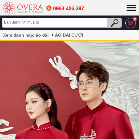
0963.406.387
0
Xem danh mục áo dài
ÁO DÀI CƯỚI
ÁO DÀI CƯỚI CẶP ĐÔI MÀU ĐỎ HOẠ TIẾT SONG HỶ