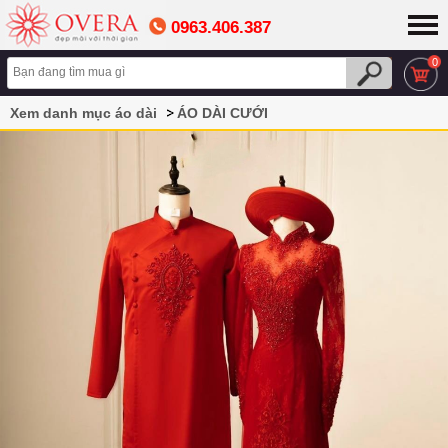
0963.406.387
0
Xem danh mục áo dài
ÁO DÀI CƯỚI
Áo dài cưới cặp màu đỏ phối ren đính hạt nổi bật