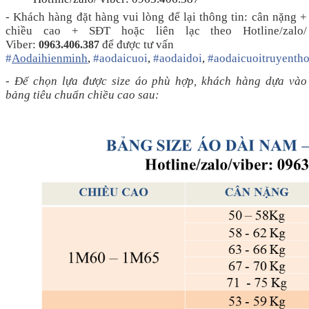
📞
📞
- Khách hàng đặt hàng vui lòng để lại thông tin: cân nặng +
chiều cao + SĐT hoặc liên lạc theo Hotline/zalo/
Viber:
để được tư vấn
0963.406.387
#
Aodaihienminh
,
#
aodaicuoi
,
#
aodaidoi
,
#
aodaicuoitruyenth
- Để chọn lựa được size áo phù hợp, khách hàng dựa vào
bảng tiêu chuẩn chiều cao sau: