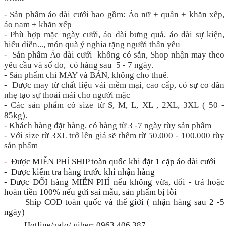
- Sản phẩm áo dài cưới bao gồm: Áo nữ + quần + khăn xếp,
áo nam + khăn xếp
- Phù hợp mặc ngày cưới, áo dài bưng quả, áo dài sự kiện,
biểu diễn..., món quà ý nghia tặng người thân yêu
- Sản phẩm Áo dài cưới không có sẵn, Shop nhận may theo
yêu cầu và số đo, có hàng sau 5 - 7 ngày.
- Sản phẩm chỉ MAY và BÁN, không cho thuê.
- Được may từ chất liệu vải mềm mại, cao cấp, có sự co dãn
nhẹ tạo sự thoải mái cho người mặc
- Các sản phẩm có size từ S, M, L, XL , 2XL, 3XL ( 50 -
85kg).
- Khách hàng đặt hàng, có hàng từ 3 -7 ngày tùy sản phẩm
- Với size từ 3XL trở lên giá sẽ thêm từ 50.000 - 100.000 tùy
sản phẩm
-
Được MIỄN PHÍ SHIP toàn quốc khi đặt 1 cặp áo dài cưới
- Được kiểm tra hàng trước khi nhận hàng
- Được ĐỔI hàng MIỄN PHÍ nếu không vừa, đổi - trả hoặc
hoàn tiền 100% nếu gửi sai mẫu, sản phẩm bị lỗi
Ship COD toàn quốc và thế giới ( nhận hàng sau 2 -5
🚚
🚚
ngày)
Hotline/zalo/ viber: 0963.406.387