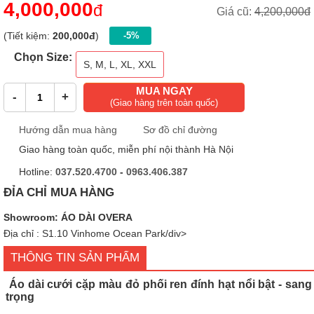
4,000,000
đ
Giá cũ:
4,200,000đ
(Tiết kiệm:
200,000đ
)
-5%
Chọn Size:
S, M, L, XL, XXL
MUA NGAY
-
+
(Giao hàng trên toàn quốc)
Hướng dẫn mua hàng
Sơ đồ chỉ đường
Giao hàng toàn quốc, miễn phí nội thành Hà Nội
Hotline:
037.520.4700
-
0963.406.387
ĐỈA CHỈ MUA HÀNG
Showroom: ÁO DÀI OVERA
Địa chỉ : S1.10 Vinhome Ocean Park/div>
THÔNG TIN SẢN PHẨM
Áo dài cưới cặp màu đỏ phối ren đính hạt nổi bật - sang
trọng