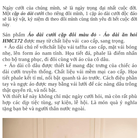
Ngày cưới của chúng mình, sẽ là ngày trọng đại nhất cuộc đời.
Một
cặp áo dài cưới
cho riêng đôi mình, 1 cặp áo dài cưới độc đáo
sẽ là kỷ vật, kỷ niệm đi theo đôi mình cùng tình yêu đi hết cuộc đời
này
.
Sản phẩm
Áo dài cưới cặp đôi màu đỏ - Áo dài ăn hỏi
HMC172
được may từ chất liệu vải cao cấp, sang trọng.
+ Áo dài chú rể vớichất liệu vải taffta cao cấp, mặt vải bóng
nhẹ, lên form áo nam tính. Họa tiết đá, phale là điểm nhấn
cho bộ trang phục, đi đôi cùng với áo của cô dâu.
+ Áo dài cô dâu được thiết kế mang đặc trưng của chiếc áo
dài cưới truyền thống. Chất liệu vải mềm mại cao cấp. Họa
tiết phale kết tỉ mỉ, nổi bật quanh tà áo trước. Cách điệu phần
tay và ngực áo được may bằng vải lưới để các nàng dâu trông
thật quyến rũ, và nổi bật.
Với thiết kế này không chỉ mặc ngày cưới hỏi, mà còn rất phù
hợp các dịp tiệc tùng, sự kiện, lễ hội. Là món quà ý nghĩa
tặng bạn bè và người thân nước ngoài.