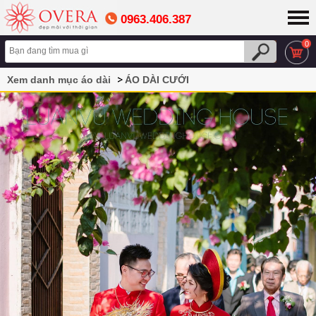
0963.406.387
0
Xem danh mục áo dài
ÁO DÀI CƯỚI
Áo dài cưới đôi màu đỏ họa tiết Long Phụng đẹp