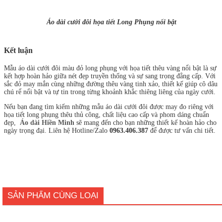
Áo dài cưới đôi họa tiết Long Phụng nổi bật
Kết luận
Mẫu áo dài cưới đôi màu đỏ long phụng với họa tiết thêu vàng nổi bật là sự
kết hợp hoàn hảo giữa nét đẹp truyền thống và sự sang trọng đẳng cấp. Với
sắc đỏ may mắn cùng những đường thêu vàng tinh xảo, thiết kế giúp cô dâu
chú rể nổi bật và tự tin trong từng khoảnh khắc thiêng liêng của ngày cưới.
Nếu bạn đang tìm kiếm những mẫu áo dài cưới đôi được may đo riêng với
họa tiết long phụng thêu thủ công, chất liệu cao cấp và phom dáng chuẩn
đẹp,
Áo dài
Hiền Mi
nh
sẽ mang đến cho bạn những thiết kế hoàn hảo cho
ngày trọng đại. Liên hệ Hotline/Zalo
0963.406.387
để được tư vấn chi tiết.
SẢN PHẨM CÙNG LOẠI