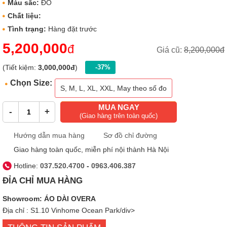
Màu sắc:
ĐỎ
Chất liệu:
Tình trạng:
Hàng đặt trước
5,200,000
đ
Giá cũ:
8,200,000đ
(Tiết kiệm:
3,000,000đ
)
-37%
Chọn Size:
S, M, L, XL, XXL, May theo số đo
MUA NGAY
-
+
(Giao hàng trên toàn quốc)
Hướng dẫn mua hàng
Sơ đồ chỉ đường
Giao hàng toàn quốc, miễn phí nội thành Hà Nội
Hotline:
037.520.4700
-
0963.406.387
ĐỈA CHỈ MUA HÀNG
Showroom: ÁO DÀI OVERA
Địa chỉ : S1.10 Vinhome Ocean Park/div>