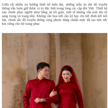
Giữa rất nhiều xu hướng thiết kế hiện đại, những mẫu áo dài đỏ truyền
thống vẫn luôn giữ được vị trí đặc biệt trong lòng các cặp đôi Việt. Thiết kế
này chinh phục người nhìn bằng sự tối giản, tinh tế nhưng vẫn toát lên vẻ
sang trọng và trang nhã. Không cần họa tiết cầu kỳ hay chi tiết đính kết nổi
bật, chính sắc đỏ truyền thống cùng phom dáng chuẩn mực đã tạo nên sức
hút riêng cho bộ trang phục.