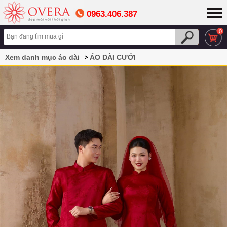
0963.406.387
0
Xem danh mục áo dài
ÁO DÀI CƯỚI
Áo Dài Cưới Đôi Màu Đỏ Truyền Thống Vải Gấm