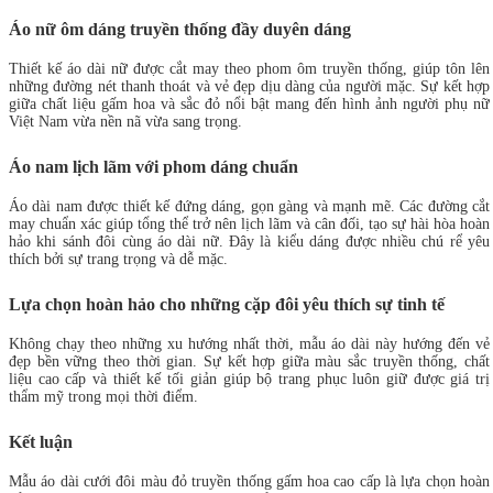
Áo nữ ôm dáng truyền thống đầy duyên dáng
Thiết kế áo dài nữ được cắt may theo phom ôm truyền thống, giúp tôn lên
những đường nét thanh thoát và vẻ đẹp dịu dàng của người mặc. Sự kết hợp
giữa chất liệu gấm hoa và sắc đỏ nổi bật mang đến hình ảnh người phụ nữ
Việt Nam vừa nền nã vừa sang trọng.
Áo nam lịch lãm với phom dáng chuẩn
Áo dài nam được thiết kế đứng dáng, gọn gàng và mạnh mẽ. Các đường cắt
may chuẩn xác giúp tổng thể trở nên lịch lãm và cân đối, tạo sự hài hòa hoàn
hảo khi sánh đôi cùng áo dài nữ. Đây là kiểu dáng được nhiều chú rể yêu
thích bởi sự trang trọng và dễ mặc.
Lựa chọn hoàn hảo cho những cặp đôi yêu thích sự tinh tế
Không chạy theo những xu hướng nhất thời, mẫu áo dài này hướng đến vẻ
đẹp bền vững theo thời gian. Sự kết hợp giữa màu sắc truyền thống, chất
liệu cao cấp và thiết kế tối giản giúp bộ trang phục luôn giữ được giá trị
thẩm mỹ trong mọi thời điểm.
Kết luận
Mẫu áo dài cưới đôi màu đỏ truyền thống gấm hoa cao cấp là lựa chọn hoàn