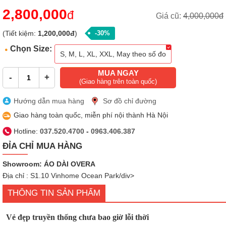
2,800,000
đ
Giá cũ:
4,000,000đ
(Tiết kiệm:
1,200,000đ
)
-30%
Chọn Size:
S, M, L, XL, XXL, May theo số đo
MUA NGAY
-
+
(Giao hàng trên toàn quốc)
Hướng dẫn mua hàng
Sơ đồ chỉ đường
Giao hàng toàn quốc, miễn phí nội thành Hà Nội
Hotline:
037.520.4700
-
0963.406.387
ĐỈA CHỈ MUA HÀNG
Showroom: ÁO DÀI OVERA
Địa chỉ : S1.10 Vinhome Ocean Park/div>
THÔNG TIN SẢN PHẨM
Vẻ đẹp truyền thống chưa bao giờ lỗi thời