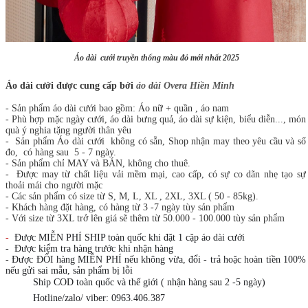
Áo dài cưới truyền thống màu đỏ mới nhất 2025
Áo dài cưới được cung cấp bởi
áo dài Overa Hiền Minh
- Sản phẩm áo dài cưới bao gồm: Áo nữ + quần , áo nam
- Phù hợp mặc ngày cưới, áo dài bưng quả, áo dài sự kiện, biểu diễn..., món
quà ý nghia tặng người thân yêu
- Sản phẩm Áo dài cưới không có sẵn, Shop nhận may theo yêu cầu và số
đo, có hàng sau 5 - 7 ngày.
- Sản phẩm chỉ MAY và BÁN, không cho thuê.
- Được may từ chất liệu vải mềm mại, cao cấp, có sự co dãn nhẹ tạo sự
thoải mái cho người mặc
- Các sản phẩm có size từ S, M, L, XL , 2XL, 3XL ( 50 - 85kg).
- Khách hàng đặt hàng, có hàng từ 3 -7 ngày tùy sản phẩm
- Với size từ 3XL trở lên giá sẽ thêm từ 50.000 - 100.000 tùy sản phẩm
-
Được MIỄN PHÍ SHIP toàn quốc khi đặt 1 cặp áo dài cưới
- Được kiểm tra hàng trước khi nhận hàng
- Được ĐỔI hàng MIỄN PHÍ nếu không vừa, đổi - trả hoặc hoàn tiền 100%
nếu gửi sai mẫu, sản phẩm bị lỗi
🚚
🚚
Ship COD toàn quốc và thế giới ( nhận hàng sau 2 -5 ngày)
📞
📞
Hotline/zalo/ viber: 0963.406.387