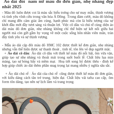
Áo dài đôi nam nữ màu đỏ đơn giản, nhẹ nhàng đẹp
nhất 2025
- Màu đỏ luôn được coi là màu sắc biểu trưng cho sự may mắn, thịnh vượng
và tình yêu vĩnh cửu trong văn hóa Á Đông. Trong đám cưới, màu đỏ không
chỉ mang đến cảm giác ấm cúng, hạnh phúc mà còn là biểu tượng của sự
khởi đầu mới đầy tươi sáng và thuận lợi. Việc cô dâu và chú rể cùng diện áo
dài màu đỏ đơn giản, nhẹ nhàng không chỉ thể hiện sự kết nối giữa hai
người mà còn gửi gắm hy vọng về một cuộc sống hôn nhân viên mãn, tràn
đầy tình yêu và sự thịnh vượng.
- Mẫu áo dài cặp đôi màu đỏ HMC 102 được thiết kế đơn giản, nhẹ nhàng
nhưng vẫn thể hiện được sự thanh thoát , tinh tế, tôn lên vẻ đẹp người mặc.
+
Áo dài cô dâu
: Áo dài cô dâu với thiết kế màu đỏ nổi bật, ôm vừa vặn,
giúp tạo sự nhẹ nhàng và thoải mái trong suốt buổi lễ. Chất liệu lụa mịn
màng, tạo sự bóng bẩy và mềm mại. Hoạ tiết song hỷ được thêu - đính kế
hợp giúp chiếc áo dài thêm phần snag trọng lại mang nhiều ý nghĩa sâu sắc.
+ Áo dài chú rể : Áo dài của chú rể cũng được thiết kế màu đỏ đơn giản,
với kiểu dáng cách tân trẻ trung, hiện đại. Chất liệu vải tafta cao cấp, ôm
form tôn dáng, tạo nên sự lịch lãm và trang trọng.