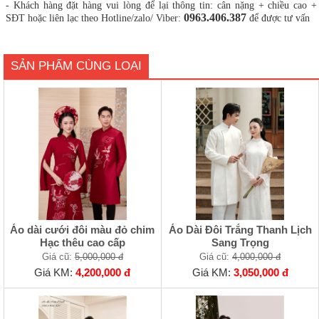
- Khách hàng đặt hàng vui lòng để lại thông tin: cân nặng + chiều cao +
0963.406.387
SĐT hoặc liên lạc theo Hotline/zalo/ Viber:
để được tư vấn
SẢN PHẨM CÙNG LOẠI
Áo dài cưới đôi màu đỏ chim
Áo Dài Đôi Trắng Thanh Lịch
Hạc thêu cao cấp
Sang Trọng
Giá cũ:
5,000,000 đ
Giá cũ:
4,000,000 đ
Giá KM:
4,200,000 đ
Giá KM:
3,050,000 đ