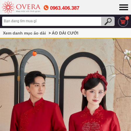
0963.406.387
0
Xem danh mục áo dài
ÁO DÀI CƯỚI
Áo dài đôi màu đỏ đơn giản,nhẹ nhàng đẹp nhất 2025