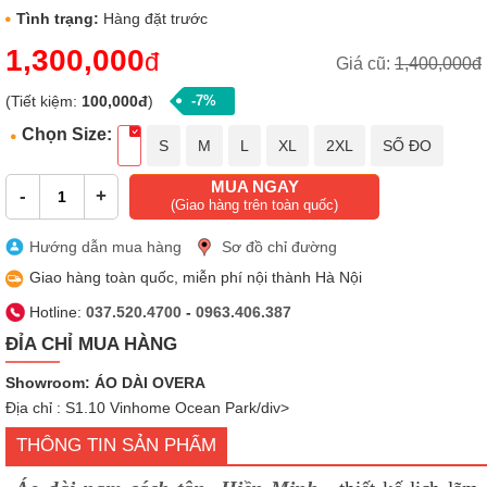
Tình trạng:
Hàng đặt trước
1,300,000
đ
Giá cũ:
1,400,000đ
(Tiết kiệm:
100,000đ
)
-7%
Chọn Size:
S
M
L
XL
2XL
SỐ ĐO
MUA NGAY
-
+
(Giao hàng trên toàn quốc)
Hướng dẫn mua hàng
Sơ đồ chỉ đường
Giao hàng toàn quốc, miễn phí nội thành Hà Nội
Hotline:
037.520.4700
-
0963.406.387
ĐỈA CHỈ MUA HÀNG
Showroom: ÁO DÀI OVERA
Địa chỉ : S1.10 Vinhome Ocean Park/div>
THÔNG TIN SẢN PHẨM