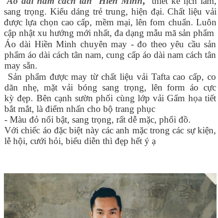
Áo dài nam cách tân Hiền Minh
,
thiết kế lịch lãm,
sang trọng. Kiểu dáng trẻ trung, hiện đại. Chất liệu vải
được lựa chọn cao cấp, mềm mại, lên fom chuẩn. Luôn
cập nhật xu hướng mới nhất, đa dạng mẫu mã sản phẩm
Áo dài Hiền Minh chuyên may - đo theo yêu cầu sản
phẩm áo dài cách tân nam, cung cấp áo dài nam cách tân
may sẵn.
Sản phẩm được may từ chất liệu vải Tafta cao cấp, co
dãn nhẹ, mặt vải bóng sang trọng, lên form áo cực
kỳ
đẹp. Bên cạnh sườn phối cùng lớp vải Gấm họa tiết
bắt mắt, là điểm nhấn cho bộ trang phục
- Màu đỏ nổi bật, sang trọng, rất dễ mặc, phối đồ.
Với chiếc áo đặc biệt này các anh mặc trong các sự kiện,
lễ hội, cưới hỏi, biểu diễn thì đẹp hết ý ạ