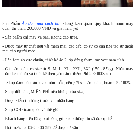
Sản Phẩm
Áo dài nam cách tân
không kèm quần, quý khách muốn may
quần thì thêm 200.000 VNĐ và giá niêm yết
- Sản phẩm chỉ may và bán, không cho thuê.
- Được may từ chất liệu vải mềm mại, cao cấp, có sự co dãn nhẹ tạo sự thoải
mái cho người mặc
- Lên fom áo cực chuẩn, thiết kế áo 2 lớp đứng form, tay vest nam tính
- Các sản phẩm có size từ S, M, L, XL , 2XL, 3XL ( 50 - 85kg). Nhận may
- đo theo số đo và thiết kế theo yêu cầu ( thêm Phí 200.000vnd)
- Shop đảm bảo sản phẩm như mẫu, nếu gửi sai sản phẩm, hoàn tiền 100%
- Shop đổi hàng MIỄN PHÍ nếu không vừa size,
- Được kiểm tra hàng trước khi nhận hàng
- Ship COD toàn quốc và thế giới
- Khách hàng trên 85kg vui lòng gửi shop thông tin số đo cụ thể.
- Hotline/zalo: 0963.406.387 để được tư vấn