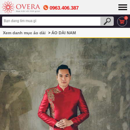
0963.406.387
0
Xem danh mục áo dài
ÁO DÀI NAM
ÁO DÀI CÁCH TÂN NAM CAO CẤP