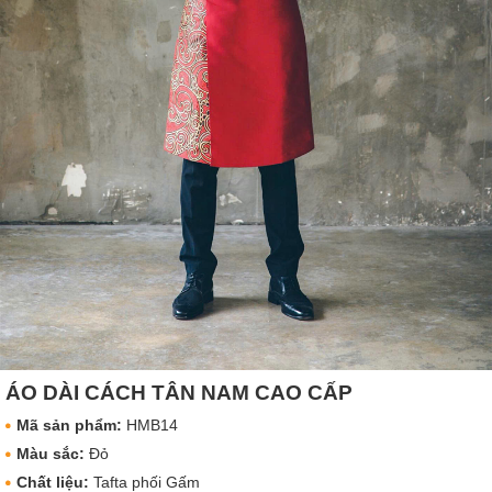
ÁO DÀI CÁCH TÂN NAM CAO CẤP
Mã sản phẩm:
HMB14
Màu sắc:
Đỏ
Chất liệu:
Tafta phối Gấm