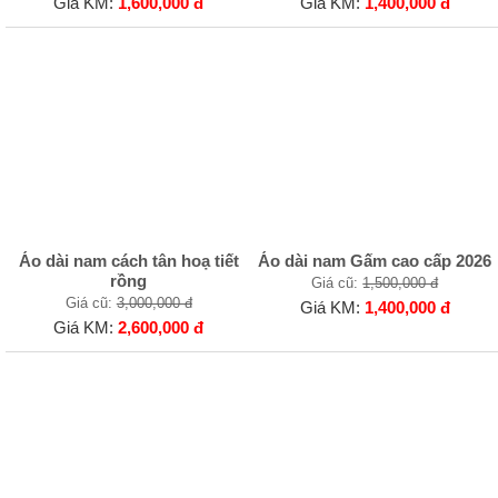
Giá KM:
1,600,000 đ
Giá KM:
1,400,000 đ
Áo dài nam cách tân hoạ tiết
Áo dài nam Gấm cao cấp 2026
rồng
Giá cũ:
1,500,000 đ
Giá cũ:
3,000,000 đ
Giá KM:
1,400,000 đ
Giá KM:
2,600,000 đ