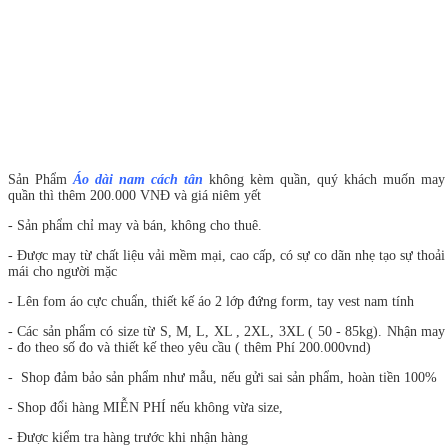
Sản Phẩm
Áo dài nam cách tân
không kèm quần, quý khách muốn may
quần thì thêm 200.000 VNĐ và giá niêm yết
- Sản phẩm chỉ may và bán, không cho thuê.
- Được may từ chất liệu vải mềm mại, cao cấp, có sự co dãn nhẹ tạo sự thoải
mái cho người mặc
- Lên fom áo cực chuẩn, thiết kế áo 2 lớp đứng form, tay vest nam tính
- Các sản phẩm có size từ S, M, L, XL , 2XL, 3XL ( 50 - 85kg). Nhận may
- đo theo số đo và thiết kế theo yêu cầu ( thêm Phí 200.000vnd)
- Shop đảm bảo sản phẩm như mẫu, nếu gửi sai sản phẩm, hoàn tiền 100%
- Shop đổi hàng MIỄN PHÍ nếu không vừa size,
- Được kiểm tra hàng trước khi nhận hàng