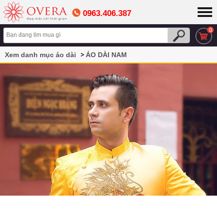
0963.406.387
0
Xem danh mục áo dài
ÁO DÀI NAM
Áo dài nam màu vàng họa tiết rồng thêu