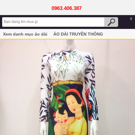
0963.406.387
0
Xem danh mục áo dài
ÁO DÀI TRUYỀN THỐNG
Áo dài đẹp, áo dài truyền thống in 3D