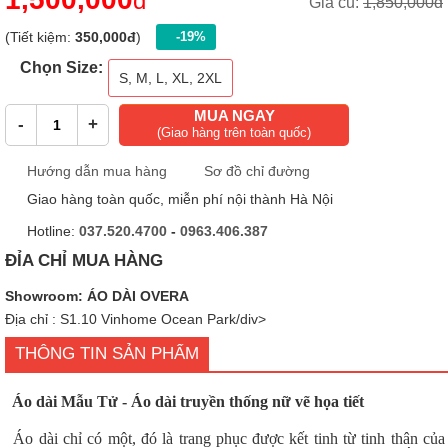
đ
Giá cũ:
1,850,000đ
(Tiết kiệm:
350,000đ
)
-19%
Chọn Size:
S, M, L, XL, 2XL
MUA NGAY
-
+
(Giao hàng trên toàn quốc)
Hướng dẫn mua hàng
Sơ đồ chỉ đường
Giao hàng toàn quốc, miễn phí nội thành Hà Nội
Hotline:
037.520.4700
-
0963.406.387
ĐỈA CHỈ MUA HÀNG
Showroom: ÁO DÀI OVERA
Địa chỉ : S1.10 Vinhome Ocean Park/div>
THÔNG TIN SẢN PHẨM
Áo dài Mẫu Tử - Áo dài truyền thống nữ vẽ họa tiết
Áo dài chỉ có một, đó là trang phục được kết tinh từ tinh thân của