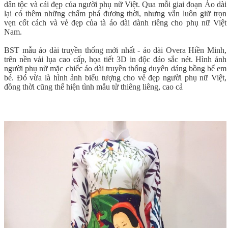
dân tộc và cái đẹp của người phụ nữ Việt. Qua mỗi giai đoạn Áo dài
lại có thêm những chấm phá đương thời, nhưng vẫn luôn giữ trọn
vẹn cốt cách và vẻ đẹp của tà áo dài dành riêng cho phụ nữ Việt
Nam.
BST mẫu áo dài truyền thống mới nhất - áo dài Overa Hiền Minh,
trên nền vải lụa cao cấp, họa tiết 3D in độc đáo sắc nét. Hình ảnh
người phụ nữ mặc chiếc áo dài truyền thống duyên dáng bồng bế em
bé. Đó vừa là hình ảnh biểu tượng cho vẻ đẹp người phụ nữ Việt,
đồng thời cũng thể hiện tình mẫu tử thiêng liêng, cao cả