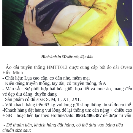
Hình ảnh in 3D sắc nét, độc đáo
- Áo dài truyền thống HMTT013 được cung cấp bởi
áo dài Overa
Hiền Minh
- Chất liệu: Lụa cao cấp, co dãn nhẹ, mềm mại
- Kiểu dáng truyền thống, tay dài, cổ truyền thống, tà A
- Màu sắc: Sự phối hợp hài hòa giữa họa tiết và tone áo, mang đến
vẻ đẹp dịu dàng, duyên dáng
- Sản phẩm có đủ size: S, M, L, XL, 2XL
- Với khách hàng trên 63 kg vui long gửi shop thông tin số đo cụ thể
-Khách hàng đặt hàng vui lòng để lại thông tin: cân nặng + chiều cao
+ SĐT hoặc liên lạc theo Hotline/zalo:
0963.406.387
để được tư vấn
- Để thuận tiện, khách hàng đặt hàng, có thể dựa vào bảng tiêu
chuẩn size sau: