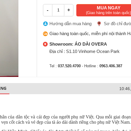
MUA NGAY
-
+
(Giao hàng trên toàn quốc)
Hướng dẫn mua hàng
Sơ đồ chỉ đư
Giao hàng toàn quốc, miễn phí nội thành H
Showroom: ÁO DÀI OVERA
Địa chỉ : S1.10 Vinhome Ocean Park
Tel :
037.520.4700
- Hotline :
0963.406.387
ÀNG
10:46
 thân của dân tộc và cái đẹp của người phụ nữ Việt. Qua mỗi giai đoạn
vẹn cốt cách và vẻ đẹp của tà áo dài dành riêng cho phụ nữ Việt Nam.