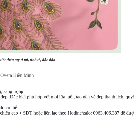
iết thêu tay tỉ mỉ, tinh tế, độc đáo
i Overa Hiền Minh
g, sang trọng
ẹp. Đặc biệt phù hợp với mọi lứa tuổi, tạo nên vẻ đẹp thanh lịch, quy
đo cụ thể
 chiều cao + SĐT hoặc liên lạc theo Hotline/zalo: 0963.406.387 để đượ