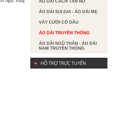
 kết ngọc xung
ÁO DÀI CÁCH TÂN NỮ
ÁO DÀI SUI GIA - ÁO DÀI MẸ
VÁY CƯỚI CÔ DÂU
ÁO DÀI TRUYỀN THỐNG
ÁO DÀI NGŨ THÂN - ÁO DÀI
NAM TRUYỀN THỐNG
HỖ TRỢ TRỰC TUYẾN