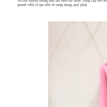
Áo dài truyền thống họa tiết thêu tay được cung cấp bới áo 
quanh viền cổ tạo nên vẻ sang trọng, quý phải.