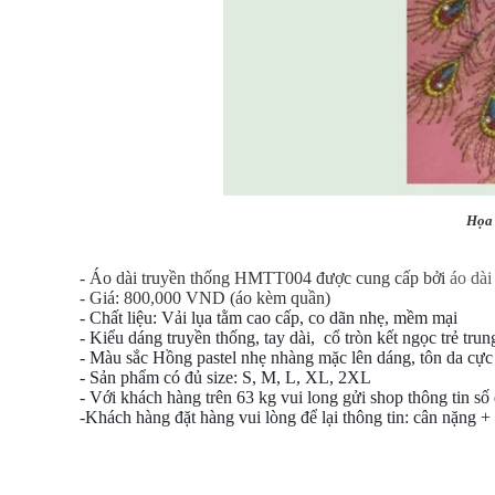
Họa t
- Áo dài truyền thống HMTT004 được cung cấp bởi
áo dà
- Giá: 800,000 VND (áo kèm quần)
- Chất liệu: Vải lụa tằm cao cấp, co dãn nhẹ, mềm mại
- Kiểu dáng truyền thống, tay dài, cổ tròn kết ngọc trẻ trun
- Màu sắc Hồng pastel nhẹ nhàng mặc lên dáng, tôn da cực đ
- Sản phẩm có đủ size: S, M, L, XL, 2XL
- Với khách hàng trên 63 kg vui long gửi shop thông tin số 
-Khách hàng đặt hàng vui lòng để lại thông tin: cân nặng +