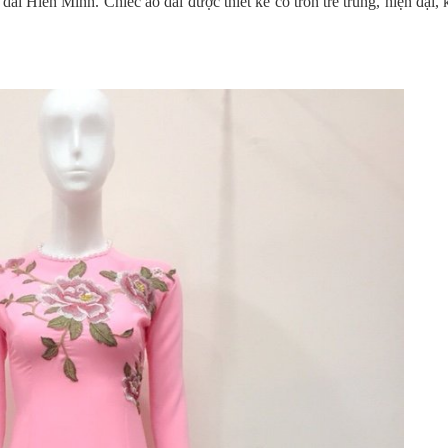
dài Hiền Minh. Chiếc áo dài được thiết kế cổ tròn trẻ trung, hiện đại,