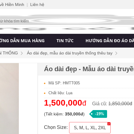
 về Hiền Minh
|
Liên hệ
ỚNG DẪN MUA HÀNG
TIN TỨC
HƯỚNG DẪN ĐO ÁO DÀ
N THỐNG
Áo dài đẹp, mẫu áo dài truyền thống thêu tay
Áo dài đẹp - Mẫu áo dài truyề
Mã SP: HMTT005
Chất liệu: Lụa
1,500,000
đ
Giá cũ:
1,850,000đ
(Tiết kiệm:
350,000đ
)
-19%
Chọn Size:
S, M, L, XL, 2XL