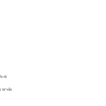
ến rũ
c tư vấn