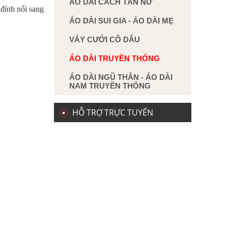
ÁO DÀI CÁCH TÂN NỮ
 đính nổi sang
ÁO DÀI SUI GIA - ÁO DÀI MẸ
VÁY CƯỚI CÔ DÂU
ÁO DÀI TRUYỀN THỐNG
ÁO DÀI NGŨ THÂN - ÁO DÀI
NAM TRUYỀN THỐNG
HỖ TRỢ TRỰC TUYẾN