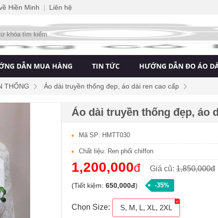
 về Hiền Minh
|
Liên hệ
ỚNG DẪN MUA HÀNG
TIN TỨC
HƯỚNG DẪN ĐO ÁO DÀ
N THỐNG
Áo dài truyền thống đẹp, áo dài ren cao cấp
Áo dài truyền thống đẹp, áo 
Mã SP: HMTT030
Chất liệu: Ren phối chiffon
1,200,000
đ
Giá cũ:
1,850,000đ
(Tiết kiệm:
650,000đ
)
-35%
Chọn Size:
S, M, L, XL, 2XL