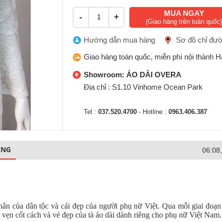
MUA NGAY
-
+
(Giao hàng trên toàn quốc)
Hướng dẫn mua hàng
Sơ đồ chỉ đư
Giao hàng toàn quốc, miễn phí nội thành H
Showroom: ÁO DÀI OVERA
Địa chỉ : S1.10 Vinhome Ocean Park
Tel :
037.520.4700
- Hotline :
0963.406.387
ÀNG
06:08
 thân của dân tộc và cái đẹp của người phụ nữ Việt. Qua mỗi giai đoạn
vẹn cốt cách và vẻ đẹp của tà áo dài dành riêng cho phụ nữ Việt Nam.