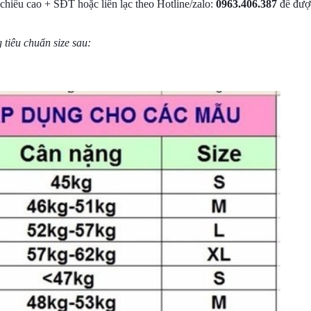
 chiều cao + SĐT hoặc liên lạc theo Hotline/zalo:
0963.406.387
để đượ
 tiêu chuẩn size sau: