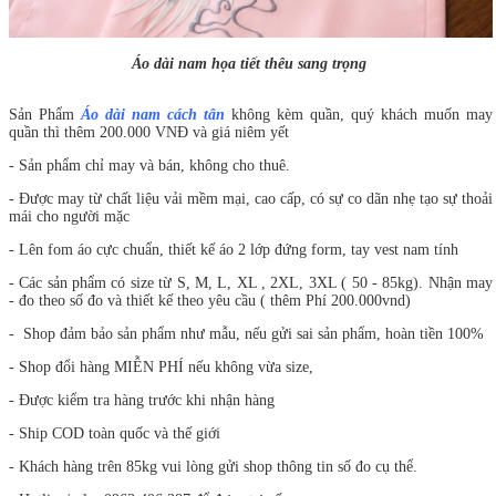
Áo dài nam họa tiết thêu sang trọng
Sản Phẩm
Áo dài nam cách tân
không kèm quần, quý khách muốn may
quần thì thêm 200.000 VNĐ và giá niêm yết
- Sản phẩm chỉ may và bán, không cho thuê.
- Được may từ chất liệu vải mềm mại, cao cấp, có sự co dãn nhẹ tạo sự thoải
mái cho người mặc
- Lên fom áo cực chuẩn, thiết kế áo 2 lớp đứng form, tay vest nam tính
- Các sản phẩm có size từ S, M, L, XL , 2XL, 3XL ( 50 - 85kg). Nhận may
- đo theo số đo và thiết kế theo yêu cầu ( thêm Phí 200.000vnd)
- Shop đảm bảo sản phẩm như mẫu, nếu gửi sai sản phẩm, hoàn tiền 100%
- Shop đổi hàng MIỄN PHÍ nếu không vừa size,
- Được kiểm tra hàng trước khi nhận hàng
- Ship COD toàn quốc và thế giới
- Khách hàng trên 85kg vui lòng gửi shop thông tin số đo cụ thể.