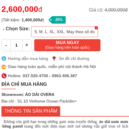
2,600,000
đ
Giá cũ:
4,000,000đ
(Tiết kiệm:
1,400,000đ
)
-35%
Chọn Size:
S, M, L, XL, XXL, May theo số đo
MUA NGAY
-
+
(Giao hàng trên toàn quốc)
Hướng dẫn mua hàng
Sơ đồ chỉ đường
Giao hàng toàn quốc, miễn phí nội thành Hà Nội
Hotline:
037.520.4700
-
0963.406.387
ĐỈA CHỈ MUA HÀNG
Showroom: ÁO DÀI OVERA
Địa chỉ : S1.10 Vinhome Ocean Park/div>
THÔNG TIN SẢN PHẨM
Không còn giới hạn trong những gam màu truyền thống,
áo dài nam màu
hồng pastel
mang đến một diện mạo mới mẻ nhưng vẫn giữ trọn vẻ lịch