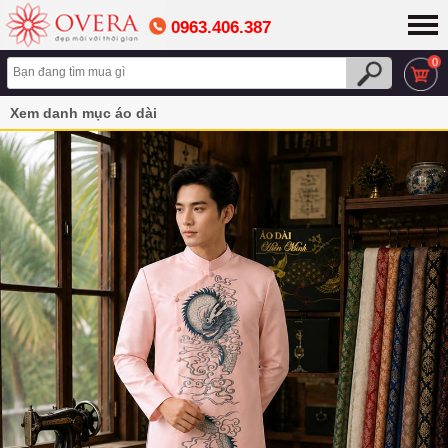
0963.406.387
0
Xem danh mục áo dài
Áo Dài Nam Màu Hồng Pastel Thêu Rồng Cao Cấp