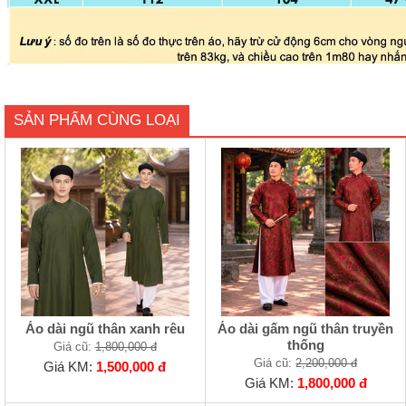
SẢN PHẨM CÙNG LOẠI
Áo dài ngũ thân xanh rêu
Áo dài gấm ngũ thân truyền
thống
Giá cũ:
1,800,000 đ
Giá cũ:
2,200,000 đ
Giá KM:
1,500,000 đ
Giá KM:
1,800,000 đ