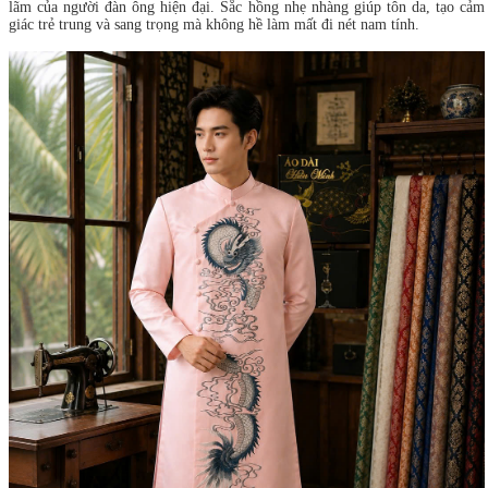
lãm của người đàn ông hiện đại. Sắc hồng nhẹ nhàng giúp tôn da, tạo cảm
giác trẻ trung và sang trọng mà không hề làm mất đi nét nam tính.