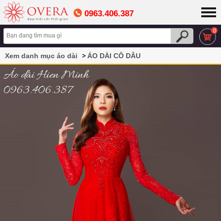
0963.406.387
0
Xem danh mục áo dài
ÁO DÀI CÔ DÂU
Áo Dài Cưới Màu Đỏ Đính Ren Cao Cấp Sang Trọng