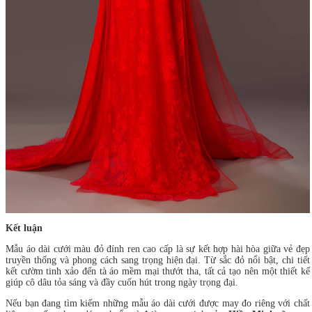
Kết luận
Mẫu áo dài cưới màu đỏ đính ren cao cấp là sự kết hợp hài hòa giữa vẻ đẹp
truyền thống và phong cách sang trọng hiện đại. Từ sắc đỏ nổi bật, chi tiết
kết cườm tinh xảo đến tà áo mềm mại thướt tha, tất cả tạo nên một thiết kế
giúp cô dâu tỏa sáng và đầy cuốn hút trong ngày trọng đại.
Nếu bạn đang tìm kiếm những mẫu áo dài cưới được may đo riêng với chất