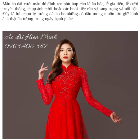
Mẫu áo dài cưới màu đỏ đính ren phù hợp cho lễ ăn hỏi, lễ gia tiên, lễ cưới
truyền thống, chụp ảnh cưới hoặc các buổi tiệc cần sự sang trọng và nổi bật.
Đây là lựa chọn lý tưởng dành cho những cô dâu mong muốn lưu giữ hình
ảnh thật ấn tượng trong ngày hạnh phúc.