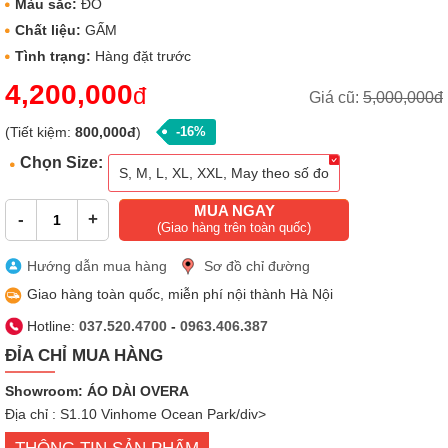
Màu sắc:
ĐỎ
Chất liệu:
GẤM
Tình trạng:
Hàng đặt trước
4,200,000
đ
Giá cũ:
5,000,000đ
(Tiết kiệm:
800,000đ
)
-16%
Chọn Size:
S, M, L, XL, XXL, May theo số đo
MUA NGAY
-
+
(Giao hàng trên toàn quốc)
Hướng dẫn mua hàng
Sơ đồ chỉ đường
Giao hàng toàn quốc, miễn phí nội thành Hà Nội
Hotline:
037.520.4700
-
0963.406.387
ĐỈA CHỈ MUA HÀNG
Showroom: ÁO DÀI OVERA
Địa chỉ : S1.10 Vinhome Ocean Park/div>