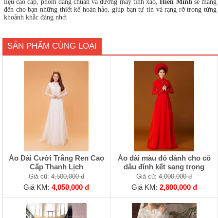
liệu cao cấp, phom dáng chuẩn và đường may tinh xảo,
Hiền Minh
sẽ mang
đến cho bạn những thiết kế hoàn hảo, giúp bạn tự tin và rạng rỡ trong từng
khoảnh khắc đáng nhớ.
SẢN PHẨM CÙNG LOẠI
Áo Dài Cưới Trắng Ren Cao
Áo dài màu đỏ dành cho cô
Cấp Thanh Lịch
dâu đính kết sang trọng
Giá cũ:
4,500,000 đ
Giá cũ:
4,000,000 đ
Giá KM:
4,050,000 đ
Giá KM:
2,800,000 đ