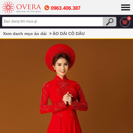
0963.406.387
0
Xem danh mục áo dài
ÁO DÀI CÔ DÂU
Áo dài màu đỏ dành cho cô dâu đính kết sang trọng