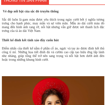
THÔNG TIN SẢN PHẨM
Vẻ đẹp nổi bật của sắc đỏ truyền thống
Sắc đỏ luôn là gam màu được yêu thích trong ngày cưới bởi ý nghĩa tượng
trưng cho hạnh phúc, may mắn và sự viên mãn. Mẫu áo dài cưới màu đỏ
mang đến hình ảnh rạng rỡ, nổi bật nhưng vẫn giữ được nét thanh lịch đặc
trưng của tà áo dài Việt Nam.
Thiết kế đính kết tinh xảo đầy cuốn hút
Điểm nhấn của thiết kế nằm ở phần cổ áo, ngực và tay áo được đính kết thủ
công tỉ mỉ. Những họa tiết đính đá và cườm cao cấp tạo hiệu ứng lấp lánh
nhẹ nhàng, giúp tổng thể trở nên sang trọng và nổi bật hơn dưới ánh đèn
hoặc trong những khung hình cưới.