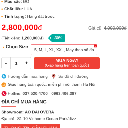
Màu sắc:
ĐỎ
Chất liệu:
LỤA
Tình trạng:
Hàng đặt trước
2,800,000
đ
Giá cũ:
4,000,000đ
(Tiết kiệm:
1,200,000đ
)
-30%
Chọn Size:
S, M, L, XL, XXL, May theo số đo
MUA NGAY
-
+
(Giao hàng trên toàn quốc)
Hướng dẫn mua hàng
Sơ đồ chỉ đường
Giao hàng toàn quốc, miễn phí nội thành Hà Nội
Hotline:
037.520.4700
-
0963.406.387
ĐỈA CHỈ MUA HÀNG
Showroom: ÁO DÀI OVERA
Địa chỉ : S1.10 Vinhome Ocean Park/div>