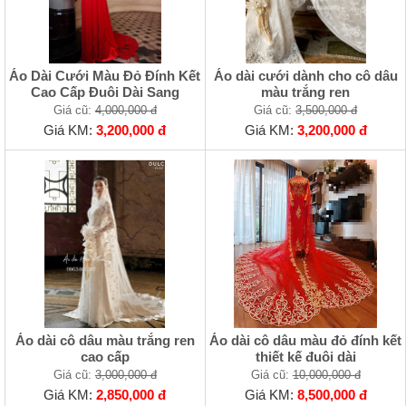
Áo Dài Cưới Màu Đỏ Đính Kết
Áo dài cưới dành cho cô dâu
Cao Cấp Đuôi Dài Sang
màu trắng ren
Giá cũ:
4,000,000 đ
Giá cũ:
3,500,000 đ
Giá KM:
3,200,000 đ
Giá KM:
3,200,000 đ
Áo dài cô dâu màu trắng ren
Áo dài cô dâu màu đỏ đính kết
cao cấp
thiết kế đuôi dài
Giá cũ:
3,000,000 đ
Giá cũ:
10,000,000 đ
Giá KM:
2,850,000 đ
Giá KM:
8,500,000 đ