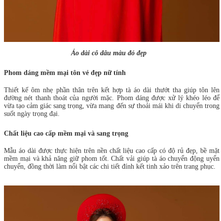
Áo dài cô dâu màu đỏ đẹp
Phom dáng mềm mại tôn vẻ đẹp nữ tính
Thiết kế ôm nhẹ phần thân trên kết hợp tà áo dài thướt tha giúp tôn lên
đường nét thanh thoát của người mặc. Phom dáng được xử lý khéo léo để
vừa tạo cảm giác sang trọng, vừa mang đến sự thoải mái khi di chuyển trong
suốt ngày trọng đại.
Chất liệu cao cấp mềm mại và sang trọng
Mẫu áo dài được thực hiện trên nền chất liệu cao cấp có độ rủ đẹp, bề mặt
mềm mại và khả năng giữ phom tốt. Chất vải giúp tà áo chuyển động uyển
chuyển, đồng thời làm nổi bật các chi tiết đính kết tinh xảo trên trang phục.