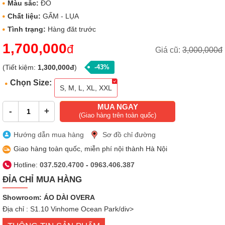
Màu sắc:
ĐỎ
Chất liệu:
GẤM - LỤA
Tình trạng:
Hàng đăt trước
1,700,000
đ
Giá cũ:
3,000,000đ
(Tiết kiệm:
1,300,000đ
)
-43%
Chọn Size:
S, M, L, XL, XXL
MUA NGAY
-
+
(Giao hàng trên toàn quốc)
Hướng dẫn mua hàng
Sơ đồ chỉ đường
Giao hàng toàn quốc, miễn phí nội thành Hà Nội
Hotline:
037.520.4700
-
0963.406.387
ĐỈA CHỈ MUA HÀNG
Showroom: ÁO DÀI OVERA
Địa chỉ : S1.10 Vinhome Ocean Park/div>