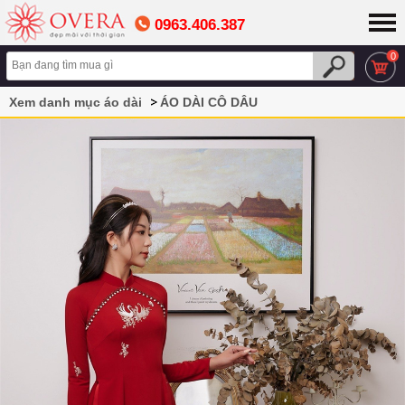
0963.406.387
0
Xem danh mục áo dài
ÁO DÀI CÔ DÂU
Áo dài cô dâu màu đỏ hoạ tiết uyên ương cao cấp