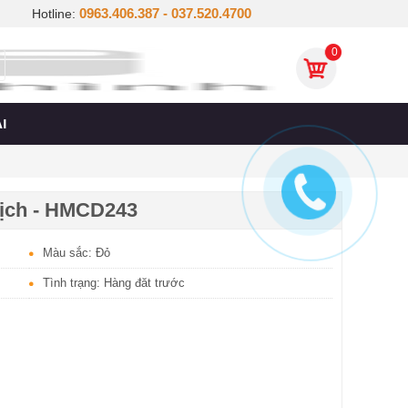
0963.406.387 - 037.520.4700
Hotline:
0
I
lịch - HMCD243
Màu sắc: Đỏ
Tình trạng: Hàng đăt trước