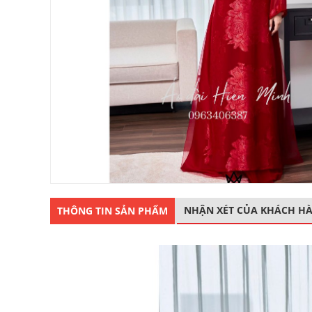
NHẬN XÉT CỦA KHÁCH H
THÔNG TIN SẢN PHẨM