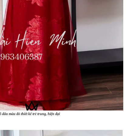
ô dâu màu đỏ thiết kế trẻ trung, hiện đại