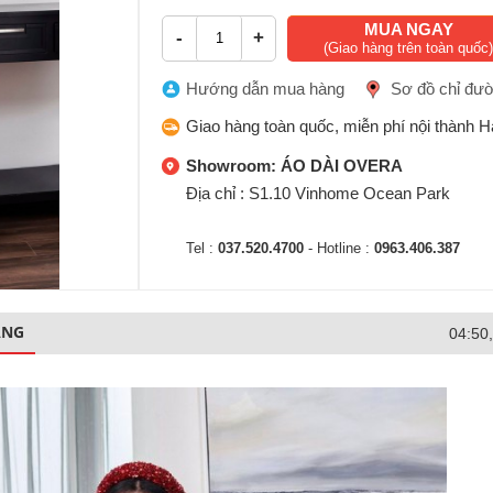
MUA NGAY
-
+
(Giao hàng trên toàn quốc)
Hướng dẫn mua hàng
Sơ đồ chỉ đư
Giao hàng toàn quốc, miễn phí nội thành H
Showroom: ÁO DÀI OVERA
Địa chỉ : S1.10 Vinhome Ocean Park
Tel :
037.520.4700
- Hotline :
0963.406.387
ÀNG
04:50