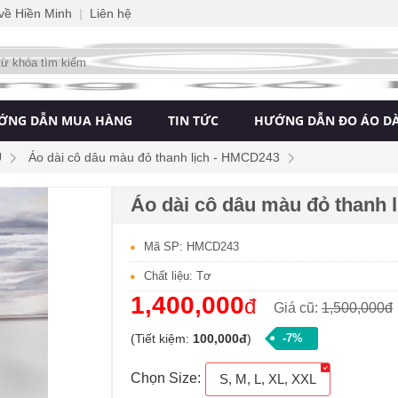
 về Hiền Minh
|
Liên hệ
ỚNG DẪN MUA HÀNG
TIN TỨC
HƯỚNG DẪN ĐO ÁO DÀ
U
Áo dài cô dâu màu đỏ thanh lịch - HMCD243
Áo dài cô dâu màu đỏ thanh 
Mã SP: HMCD243
Chất liệu: Tơ
1,400,000
đ
Giá cũ:
1,500,000đ
(Tiết kiệm:
100,000đ
)
-7%
Chọn Size:
S, M, L, XL, XXL