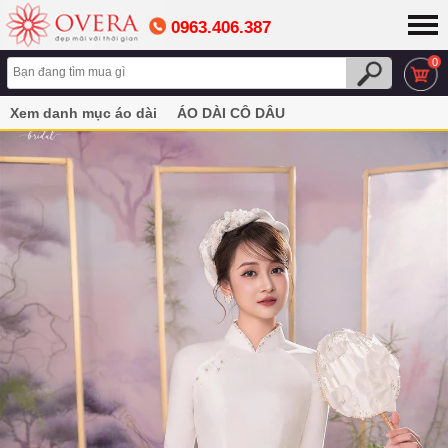
0963.406.387
0
Xem danh mục áo dài
ÁO DÀI CÔ DÂU
Áo dài cô dâu màu trắng đơn giản thanh lịch