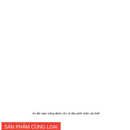
Áo dài màu trắng dành cho cô dâu phối chân váy lưới
SẢN PHẨM CÙNG LOẠI