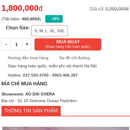
1,800,000
đ
Giá cũ:
2,200,000đ
(Tiết kiệm:
400,000đ
)
-18%
Chọn Size:
S, M, L, XL, XXL
MUA NGAY
-
+
(Giao hàng trên toàn quốc)
Hướng dẫn mua hàng
Sơ đồ chỉ đường
Giao hàng toàn quốc, miễn phí nội thành Hà Nội
Hotline:
037.520.4700
-
0963.406.387
ĐỈA CHỈ MUA HÀNG
Showroom: ÁO DÀI OVERA
Địa chỉ : S1.10 Vinhome Ocean Park/div>
THÔNG TIN SẢN PHẨM