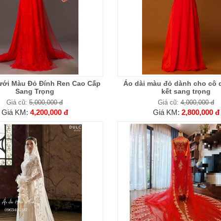
ưới Màu Đỏ Đính Ren Cao Cấp
Áo dài màu đỏ dành cho cô 
Sang Trọng
kết sang trọng
Giá cũ:
5,000,000 đ
Giá cũ:
4,000,000 đ
Giá KM:
4,200,000 đ
Giá KM:
2,800,000 đ