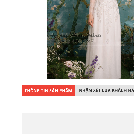
NHẬN XÉT CỦA KHÁCH H
THÔNG TIN SẢN PHẨM