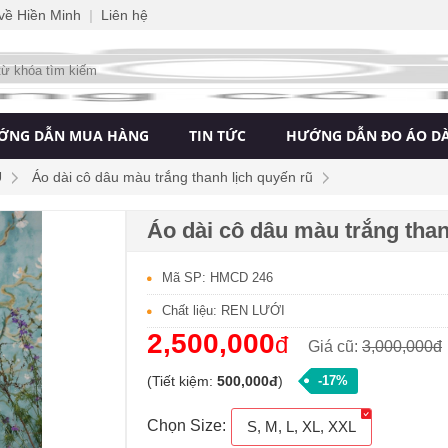
 về Hiền Minh
|
Liên hệ
ỚNG DẪN MUA HÀNG
TIN TỨC
HƯỚNG DẪN ĐO ÁO DÀ
U
Áo dài cô dâu màu trắng thanh lịch quyến rũ
Áo dài cô dâu màu trắng than
Mã SP: HMCD 246
Chất liệu: REN LƯỚI
2,500,000
đ
Giá cũ:
3,000,000đ
(Tiết kiệm:
500,000đ
)
-17%
Chọn Size:
S, M, L, XL, XXL