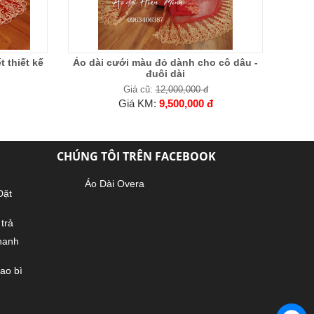
 thiết kế
Áo dài cưới màu đỏ dành cho cô dâu -
đuôi dài
Giá cũ:
12,000,000 đ
Giá KM:
9,500,000 đ
CHÚNG TÔI TRÊN FACEBOOK
Áo Dài Overa
Đặt
trả
hanh
ao bì