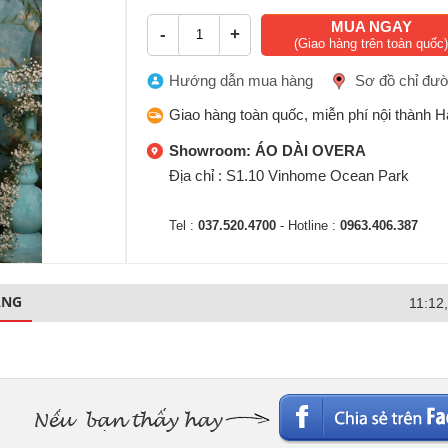
MUA NGAY
-
+
(Giao hàng trên toàn quốc)
Hướng dẫn mua hàng
Sơ đồ chỉ đư
Giao hàng toàn quốc, miễn phí nội thành H
Showroom: ÁO DÀI OVERA
Địa chỉ : S1.10 Vinhome Ocean Park
Tel :
037.520.4700
- Hotline :
0963.406.387
ÀNG
11:12