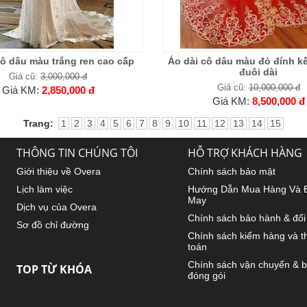
cô dâu màu trắng ren cao cấp
Áo dài cô dâu màu đỏ đính kết
đuôi dài
Giá cũ:
3,000,000 đ
Giá cũ:
10,000,000 đ
Giá KM:
2,850,000 đ
Giá KM:
8,500,000 đ
Trang:
1
2
3
4
5
6
7
8
9
10
11
12
13
14
15
THÔNG TIN CHÚNG TÔI
HỖ TRỢ KHÁCH HÀNG
Giới thiệu về Overa
Chính sách bảo mật
Lịch làm việc
Hướng Dẫn Mua Hàng Và 
May
Dịch vụ của Overa
Chính sách bảo hành & đổi 
Sơ đồ chỉ đường
Chính sách kiểm hàng và t
toán
Chính sách vận chuyển & b
TOP TỪ KHÓA
đóng gói