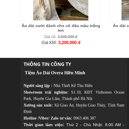
Áo dài cưới dành cho cô dâu màu trắng
Áo dài 
ren
Giá cũ:
3,500,000 đ
Giá KM:
3,200,000 đ
THÔNG TIN CÔNG TY
Tiệm Áo Dài Overa Hiền Minh
Người sáng lập :
Nhà Thiết Kế Thu Hiền
Showroom trải nghiệm:
S1.10, KĐT Vinhomes Ocean
Park, Huyện Gia Lâm, Thành phố Hà Nội
Xưởng sản xuất:
Xã Giao An, Huyện Giao Thủy, Tỉnh Nam
Định
Hotline /Viber/ Zalo tư vấn:
0963.406.387
Thời gian làm việc:
Thứ 2 - Chủ Nhật: 8:00 AM -