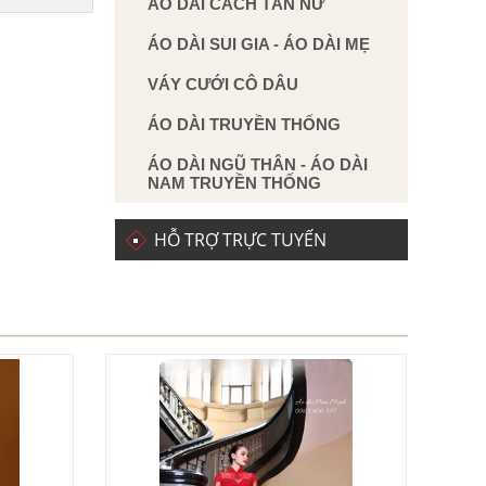
ÁO DÀI CÁCH TÂN NỮ
ÁO DÀI SUI GIA - ÁO DÀI MẸ
VÁY CƯỚI CÔ DÂU
ÁO DÀI TRUYỀN THỐNG
ÁO DÀI NGŨ THÂN - ÁO DÀI
NAM TRUYỀN THỐNG
HỖ TRỢ TRỰC TUYẾN