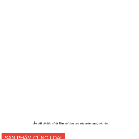
Áo dài cô dâu chất liệu vải lụa cao cấp mềm mại, yêu da
SẢN PHẨM CÙNG LOẠI