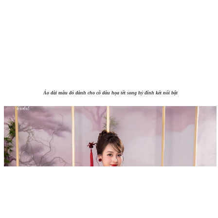
Áo dài màu đỏ dành cho cô dâu họa tết song hỷ đính kết nổi bật