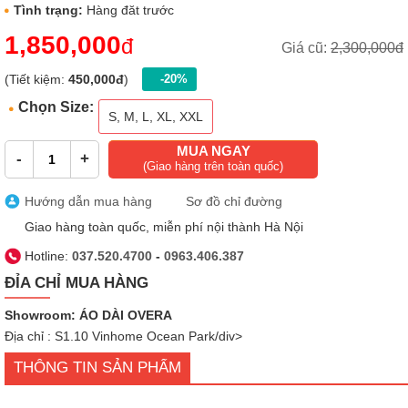
Tình trạng:
Hàng đăt trước
1,850,000
đ
Giá cũ:
2,300,000đ
(Tiết kiệm:
450,000đ
)
-20%
Chọn Size:
S, M, L, XL, XXL
MUA NGAY
-
+
(Giao hàng trên toàn quốc)
Hướng dẫn mua hàng
Sơ đồ chỉ đường
Giao hàng toàn quốc, miễn phí nội thành Hà Nội
Hotline:
037.520.4700
-
0963.406.387
ĐỈA CHỈ MUA HÀNG
Showroom: ÁO DÀI OVERA
Địa chỉ : S1.10 Vinhome Ocean Park/div>
THÔNG TIN SẢN PHẨM