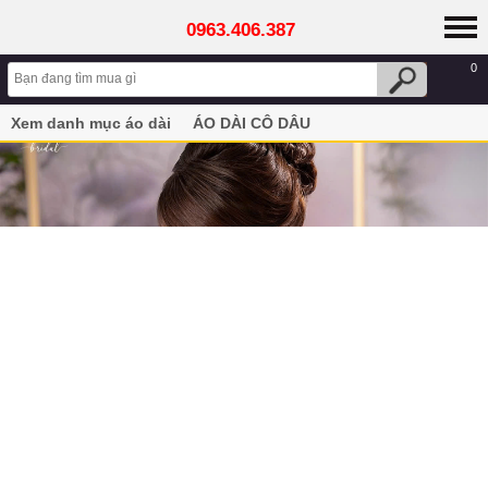
0963.406.387
0
Xem danh mục áo dài
ÁO DÀI CÔ DÂU
Áo dài cưới màu đỏ dành cho cô dâu họa tiết song h