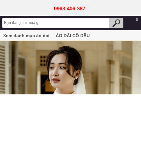
0963.406.387
0
Xem danh mục áo dài
ÁO DÀI CÔ DÂU
Áo dài cưới trắng dành cho cô dâu kèm khăn voan