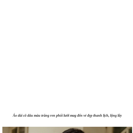
Áo dài cô dâu màu trắng ren phối lưới mag đến vẻ đẹp thanh lịch, lộng lẫy