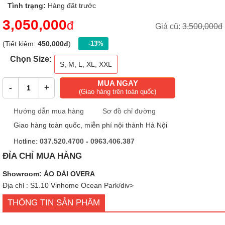
Tình trạng:
Hàng đăt trước
3,050,000
đ
Giá cũ:
3,500,000đ
(Tiết kiệm:
450,000đ
)
-13%
Chọn Size:
S, M, L, XL, XXL
MUA NGAY
-
+
(Giao hàng trên toàn quốc)
Hướng dẫn mua hàng
Sơ đồ chỉ đường
Giao hàng toàn quốc, miễn phí nội thành Hà Nội
Hotline:
037.520.4700
-
0963.406.387
ĐỈA CHỈ MUA HÀNG
Showroom: ÁO DÀI OVERA
Địa chỉ : S1.10 Vinhome Ocean Park/div>
THÔNG TIN SẢN PHẨM