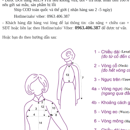
- Được ĐỔI hàng MIỄN PHÍ nếu không vừa, đổi - trả hoặc hoàn tiền 100%
nếu gửi sai mẫu, sản phẩm bị lỗi
🚚
🚚
Ship COD toàn quốc và thế giới ( nhận hàng sau 2 -5 ngày)
📞
📞
Hotline/zalo/ viber: 0963.406.387
- Khách hàng đặt hàng vui lòng để lại thông tin: cân nặng + chiều cao +
0963.406.387
SĐT hoặc liên lạc theo Hotline/zalo/ Viber:
để được tư vấn.
Hoặc bạn đo theo hướng dẫn sau: