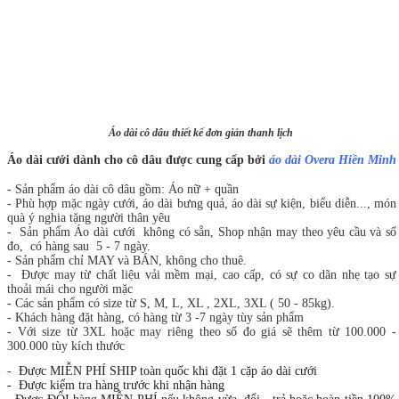
Áo dài cô dâu thiết kế đơn giản thanh lịch
Áo dài cưới dành cho cô dâu được cung cấp bởi
áo dài Overa Hiền Minh
- Sản phẩm áo dài cô dâu gồm: Áo nữ + quần
- Phù hợp mặc ngày cưới, áo dài bưng quả, áo dài sự kiện, biểu diễn..., món
quà ý nghia tặng người thân yêu
- Sản phẩm Áo dài cưới không có sẵn, Shop nhận may theo yêu cầu và số
đo, có hàng sau 5 - 7 ngày.
- Sản phẩm chỉ MAY và BÁN, không cho thuê.
- Được may từ chất liệu vải mềm mại, cao cấp, có sự co dãn nhẹ tạo sự
thoải mái cho người mặc
- Các sản phẩm có size từ S, M, L, XL , 2XL, 3XL ( 50 - 85kg).
- Khách hàng đặt hàng, có hàng từ 3 -7 ngày tùy sản phẩm
- Với size từ 3XL hoặc may riêng theo số đo giá sẽ thêm từ 100.000 -
300.000 tùy kích thước
-
Được MIỄN PHÍ SHIP toàn quốc khi đặt 1 cặp áo dài cưới
- Được kiểm tra hàng trước khi nhận hàng