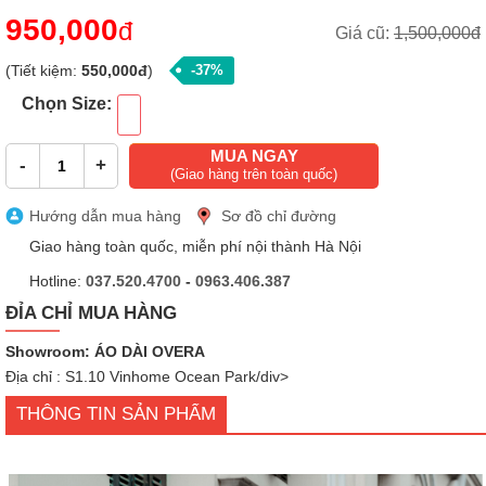
950,000
đ
Giá cũ:
1,500,000đ
(Tiết kiệm:
550,000đ
)
-37%
Chọn Size:
MUA NGAY
-
+
(Giao hàng trên toàn quốc)
Hướng dẫn mua hàng
Sơ đồ chỉ đường
Giao hàng toàn quốc, miễn phí nội thành Hà Nội
Hotline:
037.520.4700
-
0963.406.387
ĐỈA CHỈ MUA HÀNG
Showroom: ÁO DÀI OVERA
Địa chỉ : S1.10 Vinhome Ocean Park/div>
THÔNG TIN SẢN PHẨM