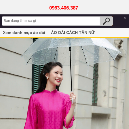
0963.406.387
0
Xem danh mục áo dài
ÁO DÀI CÁCH TÂN NỮ
Áo dài cách tân nữ hồng vải luạ tơ mềm mại