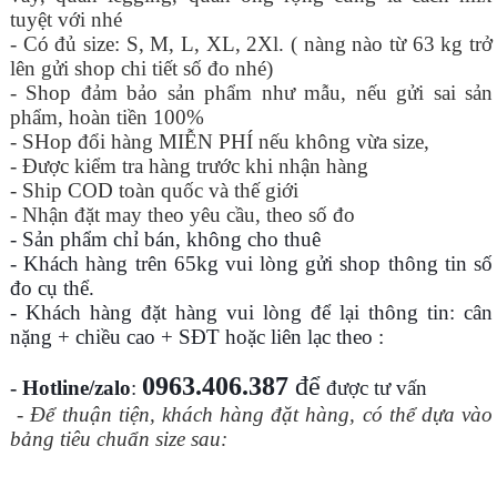
tuyệt với nhé
- Có đủ size: S, M, L, XL, 2Xl. ( nàng nào từ 63 kg trở
lên gửi shop chi tiết số đo nhé)
- Shop đảm bảo sản phẩm như mẫu, nếu gửi sai sản
phẩm, hoàn tiền 100%
- SHop đổi hàng MIỄN PHÍ nếu không vừa size,
- Được kiểm tra hàng trước khi nhận hàng
- Ship COD toàn quốc và thế giới
- Nhận đặt may theo yêu cầu, theo số đo
- Sản phẩm chỉ bán, không cho thuê
- Khách hàng trên 65kg vui lòng gửi shop thông tin số
đo cụ thể.
- Khách hàng đặt hàng vui lòng để lại thông tin: cân
nặng + chiều cao + SĐT hoặc liên lạc theo :
0963.406.387
để
- Hotline/zalo
:
được tư vấn
- Để thuận tiện, khách hàng đặt hàng, có thể dựa vào
bảng tiêu chuẩn size sau: