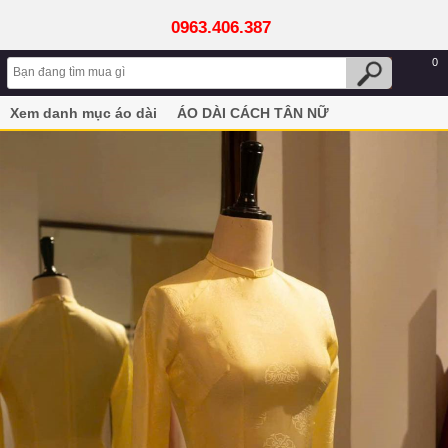
0963.406.387
0
Xem danh mục áo dài
ÁO DÀI CÁCH TÂN NỮ
Áo dài cao cấp vải lụa nha xá