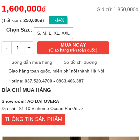
1,600,000
đ
Giá cũ:
1,850,000đ
(Tiết kiệm:
250,000đ
)
-14%
Chọn Size:
S, M, L, XL, XXL
MUA NGAY
-
+
(Giao hàng trên toàn quốc)
Hướng dẫn mua hàng
Sơ đồ chỉ đường
Giao hàng toàn quốc, miễn phí nội thành Hà Nội
Hotline:
037.520.4700
-
0963.406.387
ĐỈA CHỈ MUA HÀNG
Showroom: ÁO DÀI OVERA
Địa chỉ : S1.10 Vinhome Ocean Park/div>
THÔNG TIN SẢN PHẨM