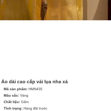
Áo dài cao cấp vải lụa nha xá
Mã sản phẩm:
HMN435
Màu sắc:
Vàng
Chất liệu:
Gấm
Tình trạng:
Hàng đăt trước