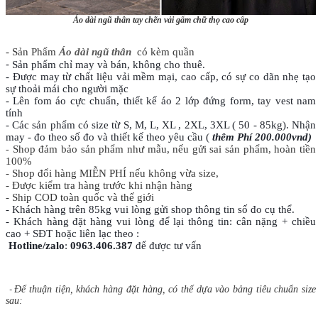
Áo dài ngũ thân tay chẽn vải gấm chữ thọ cao cấp
- Sản Phẩm
Áo dài ngũ thân
có kèm quần
-
Sản phẩm chỉ may và bán, không cho thuê.
- Được may từ chất liệu vải mềm mại, cao cấp, có sự co dãn nhẹ tạo
sự thoải mái cho người mặc
- Lên fom áo cực chuẩn, thiết kế áo 2 lớp đứng form, tay vest nam
tính
- Các sản phẩm có size từ S, M, L, XL , 2XL, 3XL ( 50 - 85kg). Nhận
may - đo theo số đo và thiết kế theo yêu cầu (
thêm Phí 200.000vnd)
Shop đảm bảo sản phẩm như mẫu, nếu gửi sai sản phẩm, hoàn tiền
-
100%
- Shop đổi hàng MIỄN PHÍ nếu không vừa size,
- Được kiểm tra hàng trước khi nhận hàng
- Ship COD toàn quốc và thế giới
- Khách hàng trên 85kg vui lòng gửi shop thông tin số đo cụ thể.
- Khách hàng đặt hàng vui lòng để lại thông tin: cân nặng + chiều
cao + SĐT hoặc liên lạc theo :
Hotline/zalo
:
0963.406.387
để được tư vấn
Để thuận tiện, khách hàng đặt hàng, có thể dựa vào bảng tiêu chuẩn size
-
sau: