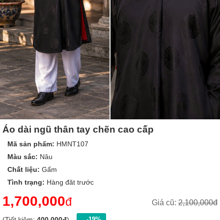
Áo dài ngũ thân tay chẽn cao cấp
Mã sản phẩm:
HMNT107
Màu sắc:
Nâu
Chất liệu:
Gấm
Tình trạng:
Hàng đăt trước
1,700,000
đ
Giá cũ:
2,100,000đ
(Tiết kiệm:
400,000đ
)
-19%