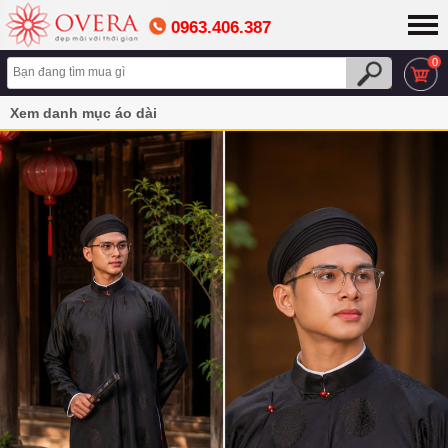
0963.406.387
0
Xem danh mục áo dài
ÁO DÀI NGŨ THÂN - ÁO DÀI NAM TRUYỀN THỐNG
Áo dài ngũ thân tay chẽn cao cấp