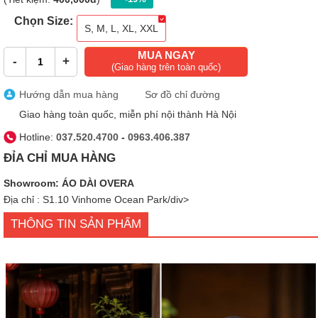
Chọn Size:
S, M, L, XL, XXL
MUA NGAY
-
+
(Giao hàng trên toàn quốc)
Hướng dẫn mua hàng
Sơ đồ chỉ đường
Giao hàng toàn quốc, miễn phí nội thành Hà Nội
Hotline:
037.520.4700
-
0963.406.387
ĐỈA CHỈ MUA HÀNG
Showroom: ÁO DÀI OVERA
Địa chỉ : S1.10 Vinhome Ocean Park/div>
THÔNG TIN SẢN PHẨM