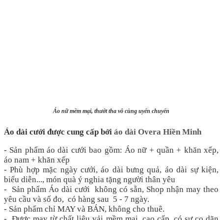
Áo nữ mềm mại, thướt tha vô cùng uyển chuyển
Áo dài cưới được cung cấp bởi
áo dài Overa Hiền Minh
- Sản phẩm áo dài cưới bao gồm: Áo nữ + quần + khăn xếp,
áo nam + khăn xếp
- Phù hợp mặc ngày cưới, áo dài bưng quả, áo dài sự kiện,
biểu diễn..., món quà ý nghia tặng người thân yêu
- Sản phẩm Áo dài cưới không có sẵn, Shop nhận may theo
yêu cầu và số đo, có hàng sau 5 - 7 ngày.
- Sản phẩm chỉ MAY và BÁN, không cho thuê.
- Được may từ chất liệu vải mềm mại, cao cấp, có sự co dãn