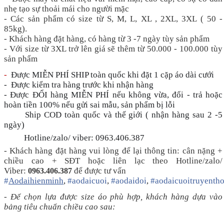
nhẹ tạo sự thoải mái cho người mặc
- Các sản phẩm có size từ S, M, L, XL , 2XL, 3XL ( 50 -
85kg).
- Khách hàng đặt hàng, có hàng từ 3 -7 ngày tùy sản phẩm
- Với size từ 3XL trở lên giá sẽ thêm từ 50.000 - 100.000 tùy
sản phẩm
-
Được MIỄN PHÍ SHIP toàn quốc khi đặt 1 cặp áo dài cưới
- Được kiểm tra hàng trước khi nhận hàng
- Được ĐỔI hàng MIỄN PHÍ nếu không vừa, đổi - trả hoặc
hoàn tiền 100% nếu gửi sai mẫu, sản phẩm bị lỗi
Ship COD toàn quốc và thế giới ( nhận hàng sau 2 -5
🚚
🚚
ngày)
Hotline/zalo/ viber: 0963.406.387
📞
📞
- Khách hàng đặt hàng vui lòng để lại thông tin: cân nặng +
chiều cao + SĐT hoặc liên lạc theo Hotline/zalo/
Viber:
để được tư vấn
0963.406.387
#
Aodaihienminh
,
#
aodaicuoi
,
#
aodaidoi
,
#
aodaicuoitruyenth
- Để chọn lựa được size áo phù hợp, khách hàng dựa vào
bảng tiêu chuẩn chiều cao sau: