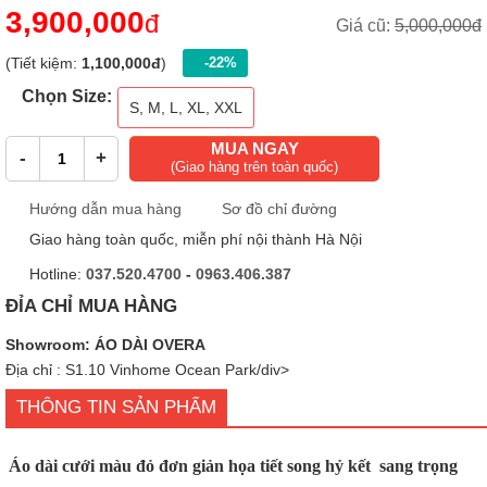
3,900,000
đ
Giá cũ:
5,000,000đ
(Tiết kiệm:
1,100,000đ
)
-22%
Chọn Size:
S, M, L, XL, XXL
MUA NGAY
-
+
(Giao hàng trên toàn quốc)
Hướng dẫn mua hàng
Sơ đồ chỉ đường
Giao hàng toàn quốc, miễn phí nội thành Hà Nội
Hotline:
037.520.4700
-
0963.406.387
ĐỈA CHỈ MUA HÀNG
Showroom: ÁO DÀI OVERA
Địa chỉ : S1.10 Vinhome Ocean Park/div>
THÔNG TIN SẢN PHẨM
Áo dài cưới màu đỏ đơn giản họa tiết song hỷ kết sang trọng