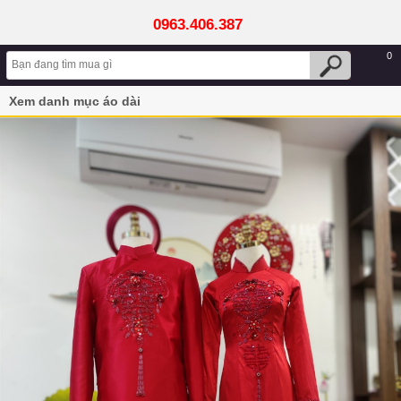
0963.406.387
0
Xem danh mục áo dài
Áo dài cặp đôi màu đỏ hoạ tiết Song Hỷ Đăng Khoa